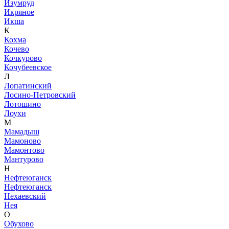
Изумруд
Икряное
Икша
К
Кохма
Кочево
Кочкурово
Кочубеевское
Л
Лопатинский
Лосино-Петровский
Лотошино
Лоухи
М
Мамадыш
Мамоново
Мамонтово
Мантурово
Н
Нефтеюганск
Нефтеюганск
Нехаевский
Нея
О
Обухово