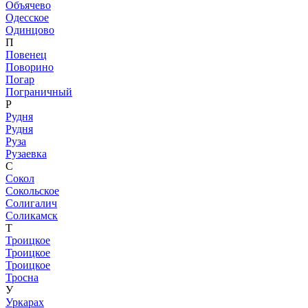
Объячево
Одесское
Одинцово
П
Повенец
Поворино
Погар
Пограничный
Р
Рудня
Рудня
Руза
Рузаевка
С
Сокол
Сокольское
Солигалич
Соликамск
Т
Троицкое
Троицкое
Троицкое
Тросна
У
Уркарах