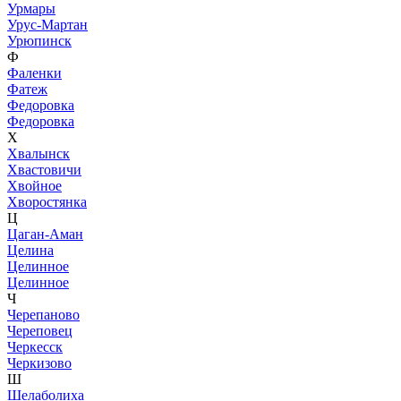
Урмары
Урус-Мартан
Урюпинск
Ф
Фаленки
Фатеж
Федоровка
Федоровка
Х
Хвалынск
Хвастовичи
Хвойное
Хворостянка
Ц
Цаган-Аман
Целина
Целинное
Целинное
Ч
Черепаново
Череповец
Черкесск
Черкизово
Ш
Шелаболиха