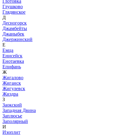
Глотовка
Глушково
Глядянское
Д
Десногорск
Джамбейты
Джаныбек
Джержинский
Е
Емца
Енисейск
Енотаевка
Епифань
Ж
Жигалово
Жиганск
Жигулевск
Жиздра
З
Заокский
Западная Двина
Заплюсье
Заполярный
И
Изоплит