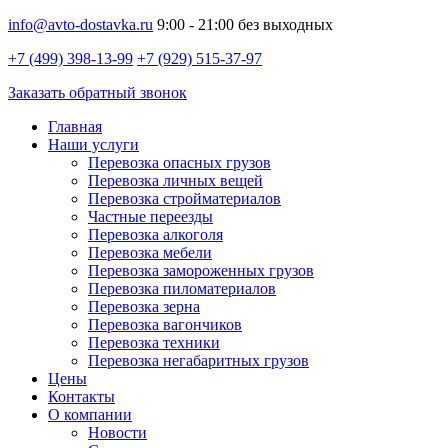
info@avto-dostavka.ru
9:00 - 21:00 без выходных
+7 (499) 398-13-99
+7 (929) 515-37-97
Заказать обратный звонок
Главная
Наши услуги
Перевозка опасных грузов
Перевозка личных вещей
Перевозка стройматериалов
Частные переезды
Перевозка алкоголя
Перевозка мебели
Перевозка замороженных грузов
Перевозка пиломатериалов
Перевозка зерна
Перевозка вагончиков
Перевозка техники
Перевозка негабаритных грузов
Цены
Контакты
О компании
Новости