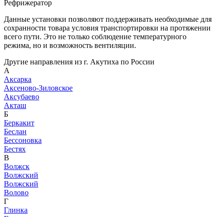
Рефрижератор
Данные установки позволяют поддерживать необходимые для
сохранности товара условия транспортировки на протяжении
всего пути. Это не только соблюдение температурного
режима, но и возможность вентиляции.
Другие направления из г. Акутиха по России
А
Аксарка
Аксеново-Зиловское
Аксубаево
Акташ
Б
Беркакит
Беслан
Бессоновка
Бестях
В
Волжск
Волжский
Волжский
Волово
Г
Глинка