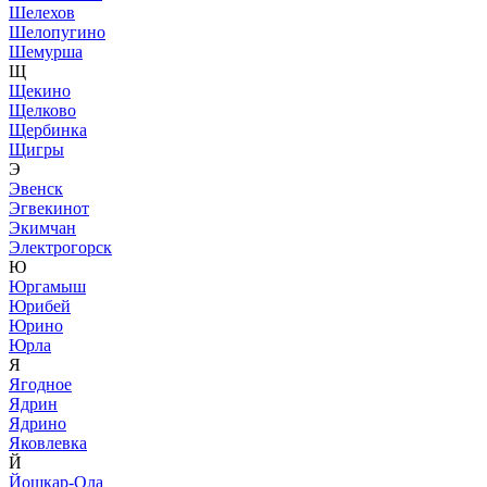
Шелехов
Шелопугино
Шемурша
Щ
Щекино
Щелково
Щербинка
Щигры
Э
Эвенск
Эгвекинот
Экимчан
Электрогорск
Ю
Юргамыш
Юрибей
Юрино
Юрла
Я
Ягодное
Ядрин
Ядрино
Яковлевка
Й
Йошкар-Ола