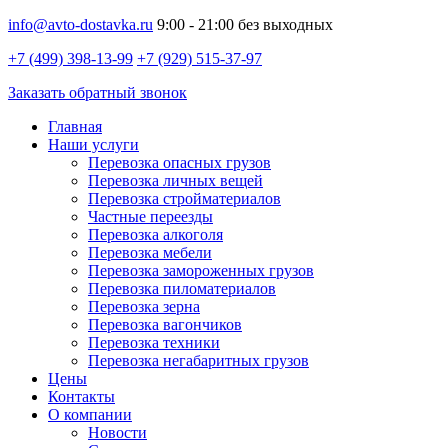
info@avto-dostavka.ru
9:00 - 21:00 без выходных
+7 (499) 398-13-99
+7 (929) 515-37-97
Заказать обратный звонок
Главная
Наши услуги
Перевозка опасных грузов
Перевозка личных вещей
Перевозка стройматериалов
Частные переезды
Перевозка алкоголя
Перевозка мебели
Перевозка замороженных грузов
Перевозка пиломатериалов
Перевозка зерна
Перевозка вагончиков
Перевозка техники
Перевозка негабаритных грузов
Цены
Контакты
О компании
Новости