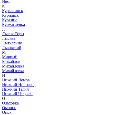
Ивот
К
Курганинск
Курильск
Куркино
Курманаевка
Л
Лысые Горы
Лысьва
Лыткарино
Львовский
М
Мирный
Михайлов
Михайловка
Михайловка
Н
Нижний Ломов
Нижний Новгород
Нижний Тагил
Нижний Часучей
О
Ольховка
Омонск
Омск