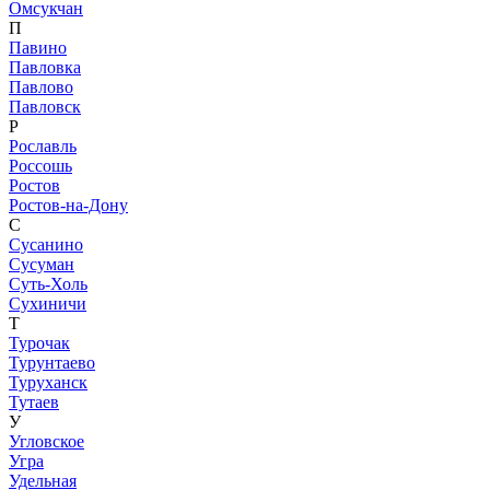
Омсукчан
П
Павино
Павловка
Павлово
Павловск
Р
Рославль
Россошь
Ростов
Ростов-на-Дону
С
Сусанино
Сусуман
Суть-Холь
Сухиничи
Т
Турочак
Турунтаево
Туруханск
Тутаев
У
Угловское
Угра
Удельная