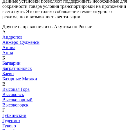
Данные установки позволяют поддерживать необходимые для
сохранности товара условия транспортировки на протяжении
всего пути. Это не только соблюдение температурного
режима, но и возможность вентиляции.
Другие направления из г. Акутиха по России
А
Андропов
Анжеро-Судженск
Анива
Анна
Б
Багдарин
Багратионовск
Баево
Базарные Матаки
В
Высокая Гора
Высоковск
Высокогорный
Высокогорск
Г
Губкинский
Гудермез
Гуково