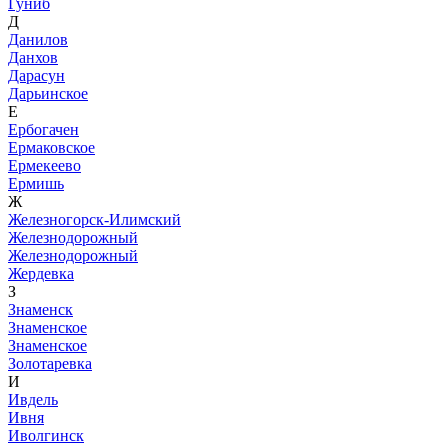
Гуниб
Д
Данилов
Данхов
Дарасун
Дарьинское
Е
Ербогачен
Ермаковское
Ермекеево
Ермишь
Ж
Железногорск-Илимский
Железнодорожный
Железнодорожный
Жердевка
З
Знаменск
Знаменское
Знаменское
Золотаревка
И
Ивдель
Ивня
Иволгинск