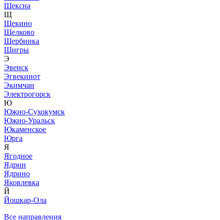
Шексна
Щ
Щекино
Щелково
Щербинка
Щигры
Э
Эвенск
Эгвекинот
Экимчан
Электрогорск
Ю
Южно-Сухокумск
Южно-Уральск
Юкаменское
Юрга
Я
Ягодное
Ядрин
Ядрино
Яковлевка
Й
Йошкар-Ола
Все направления