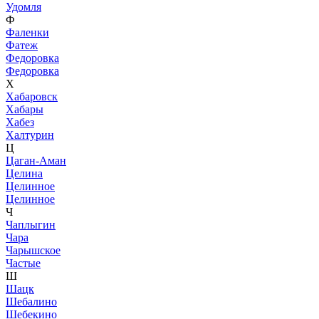
Удомля
Ф
Фаленки
Фатеж
Федоровка
Федоровка
Х
Хабаровск
Хабары
Хабез
Халтурин
Ц
Цаган-Аман
Целина
Целинное
Целинное
Ч
Чаплыгин
Чара
Чарышское
Частые
Ш
Шацк
Шебалино
Шебекино