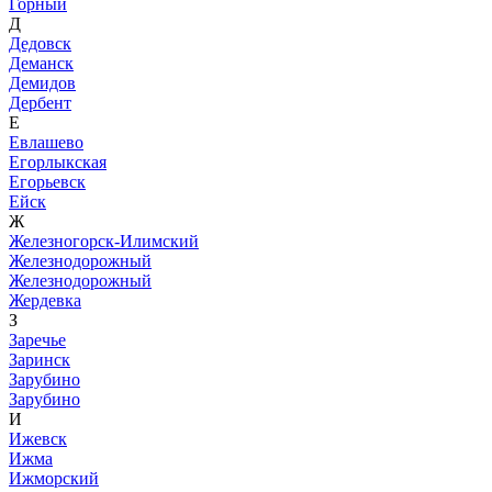
Горный
Д
Дедовск
Деманск
Демидов
Дербент
Е
Евлашево
Егорлыкская
Егорьевск
Ейск
Ж
Железногорск-Илимский
Железнодорожный
Железнодорожный
Жердевка
З
Заречье
Заринск
Зарубино
Зарубино
И
Ижевск
Ижма
Ижморский