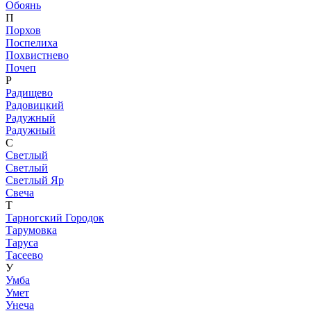
Обоянь
П
Порхов
Поспелиха
Похвистнево
Почеп
Р
Радищево
Радовицкий
Радужный
Радужный
С
Светлый
Светлый
Светлый Яр
Свеча
Т
Тарногский Городок
Тарумовка
Таруса
Тасеево
У
Умба
Умет
Унеча