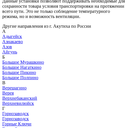
Данные установки позволяют поддерживать необходимые для
сохранности товара условия транспортировки на протяжении
всего пути. Это не только соблюдение температурного
режима, но и возможность вентиляции.
Другие направления из г. Акутиха по России
А
Адыгейск
Азнакаево
Азов
Айгунь
Б
Большое Мурашкино
Большое Нагаткино
Большое Пикино
Большое Полпино
В
Верещагино
Верея
Верхнебаканский
Верхневилюйск
Г
Горнозаводск
Горнозаводск
Горные Ключи