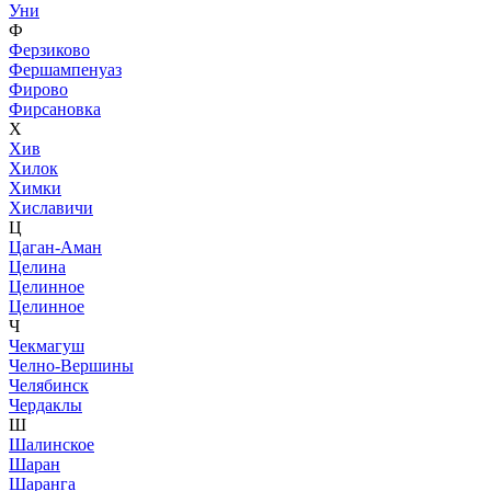
Уни
Ф
Ферзиково
Фершампенуаз
Фирово
Фирсановка
Х
Хив
Хилок
Химки
Хиславичи
Ц
Цаган-Аман
Целина
Целинное
Целинное
Ч
Чекмагуш
Челно-Вершины
Челябинск
Чердаклы
Ш
Шалинское
Шаран
Шаранга