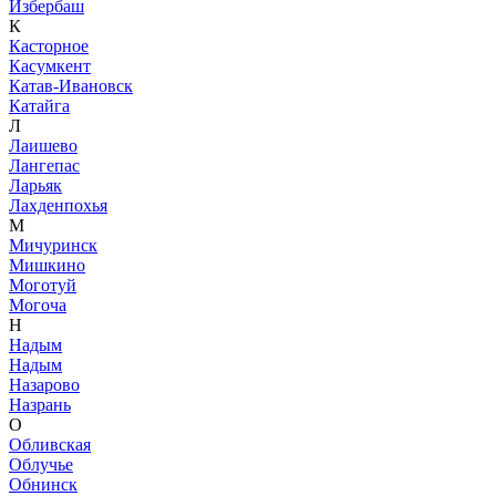
Избербаш
К
Касторное
Касумкент
Катав-Ивановск
Катайга
Л
Лаишево
Лангепас
Ларьяк
Лахденпохья
М
Мичуринск
Мишкино
Моготуй
Могоча
Н
Надым
Надым
Назарово
Назрань
О
Обливская
Облучье
Обнинск