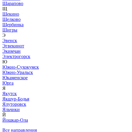
Шарапово
Щ
Щекино
Щелково
Щербинка
Щигры
Э
Эвенск
Эгвекинот
Экимчан
Электрогорск
Ю
Южно-Сухокумск
Южно-Уральск
Юкаменское
Юрга
Я
Якутск
Якшур-Бодья
Ялуторовск
Яльчики
Й
Йошкар-Ола
Все направления