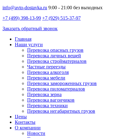
info@avto-dostavka.ru
9:00 - 21:00 без выходных
+7 (499) 398-13-99
+7 (929) 515-37-97
Заказать обратный звонок
Главная
Наши услуги
Перевозка опасных грузов
Перевозка личных вещей
Перевозка стройматериалов
Частные переезды
Перевозка алкоголя
Перевозка мебели
Перевозка замороженных грузов
Перевозка пиломатериалов
Перевозка зерна
Перевозка вагончиков
Перевозка техники
Перевозка негабаритных грузов
Цены
Контакты
О компании
Новости