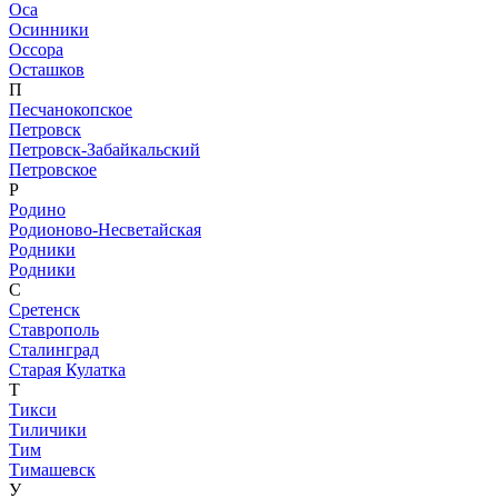
Оса
Осинники
Оссора
Осташков
П
Песчанокопское
Петровск
Петровск-Забайкальский
Петровское
Р
Родино
Родионово-Несветайская
Родники
Родники
С
Сретенск
Ставрополь
Сталинград
Старая Кулатка
Т
Тикси
Тиличики
Тим
Тимашевск
У