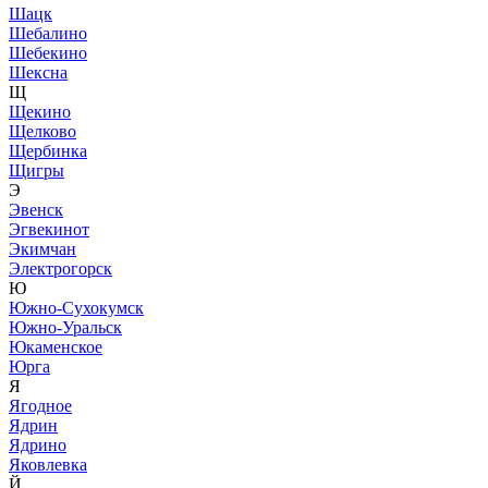
Шацк
Шебалино
Шебекино
Шексна
Щ
Щекино
Щелково
Щербинка
Щигры
Э
Эвенск
Эгвекинот
Экимчан
Электрогорск
Ю
Южно-Сухокумск
Южно-Уральск
Юкаменское
Юрга
Я
Ягодное
Ядрин
Ядрино
Яковлевка
Й