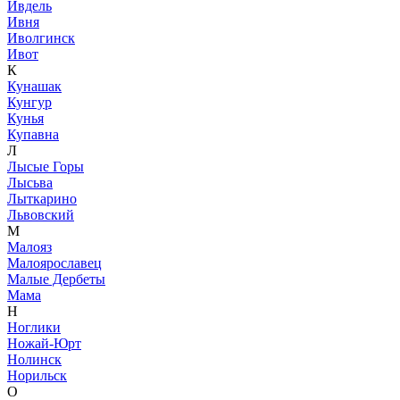
Ивдель
Ивня
Иволгинск
Ивот
К
Кунашак
Кунгур
Кунья
Купавна
Л
Лысые Горы
Лысьва
Лыткарино
Львовский
М
Малояз
Малоярославец
Малые Дербеты
Мама
Н
Ноглики
Ножай-Юрт
Нолинск
Норильск
О