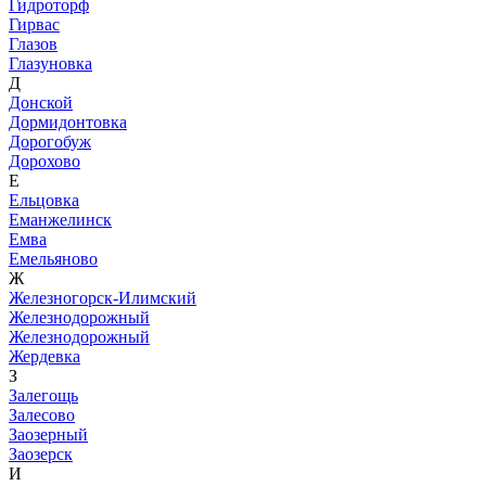
Гидроторф
Гирвас
Глазов
Глазуновка
Д
Донской
Дормидонтовка
Дорогобуж
Дорохово
Е
Ельцовка
Еманжелинск
Емва
Емельяново
Ж
Железногорск-Илимский
Железнодорожный
Железнодорожный
Жердевка
З
Залегощь
Залесово
Заозерный
Заозерск
И