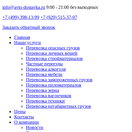
info@avto-dostavka.ru
9:00 - 21:00 без выходных
+7 (499) 398-13-99
+7 (929) 515-37-97
Заказать обратный звонок
Главная
Наши услуги
Перевозка опасных грузов
Перевозка личных вещей
Перевозка стройматериалов
Частные переезды
Перевозка алкоголя
Перевозка мебели
Перевозка замороженных грузов
Перевозка пиломатериалов
Перевозка зерна
Перевозка вагончиков
Перевозка техники
Перевозка негабаритных грузов
Цены
Контакты
О компании
Новости