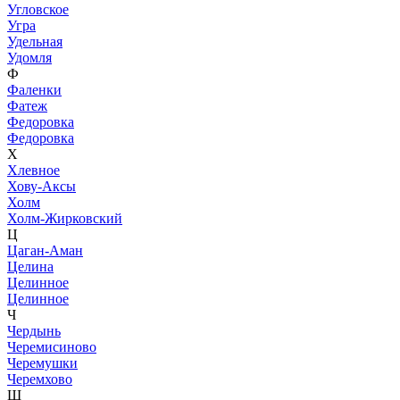
Угловское
Угра
Удельная
Удомля
Ф
Фаленки
Фатеж
Федоровка
Федоровка
Х
Хлевное
Хову-Аксы
Холм
Холм-Жирковский
Ц
Цаган-Аман
Целина
Целинное
Целинное
Ч
Чердынь
Черемисиново
Черемушки
Черемхово
Ш