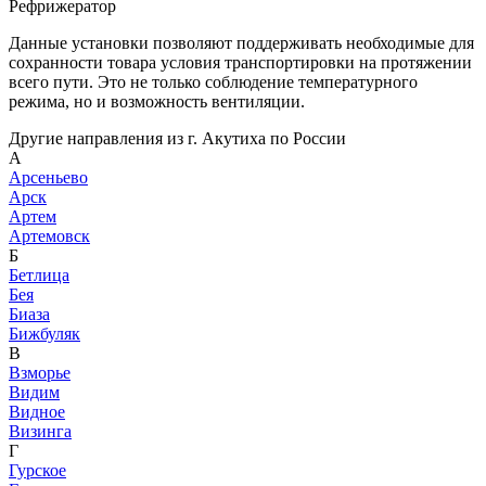
Рефрижератор
Данные установки позволяют поддерживать необходимые для
сохранности товара условия транспортировки на протяжении
всего пути. Это не только соблюдение температурного
режима, но и возможность вентиляции.
Другие направления из г. Акутиха по России
А
Арсеньево
Арск
Артем
Артемовск
Б
Бетлица
Бея
Биаза
Бижбуляк
В
Взморье
Видим
Видное
Визинга
Г
Гурское