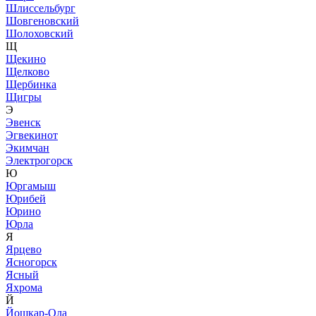
Шлиссельбург
Шовгеновский
Шолоховский
Щ
Щекино
Щелково
Щербинка
Щигры
Э
Эвенск
Эгвекинот
Экимчан
Электрогорск
Ю
Юргамыш
Юрибей
Юрино
Юрла
Я
Ярцево
Ясногорск
Ясный
Яхрома
Й
Йошкар-Ола