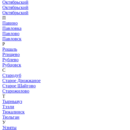
Октябрьский
Октябрьский
Октябрьский
П
Павино
Павловка
Павлово
Павловск
Р
Рошаль
Ртищево
Рублево
Рубцовск
С
Стародуб
Старое Дрожжаное
Старое Шайгово
Старожилово
Т
Тырныауз
Тээли
Тюкалинск
Тюльган
У
Усвяты