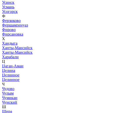
Усинск
Усмань
Усогорск
Ф
Ферзиково
Фершампенуаз
Фирово
Фирсановка
Х
Хандыга
Ханты-Мансийск
Ханты-Мансийск
Харабали
Ц
Цаган-Аман
Целина
Целинное
Целинное
Ч
Чудово
Чулым
Чумикан
Чунский
Ш
Шира