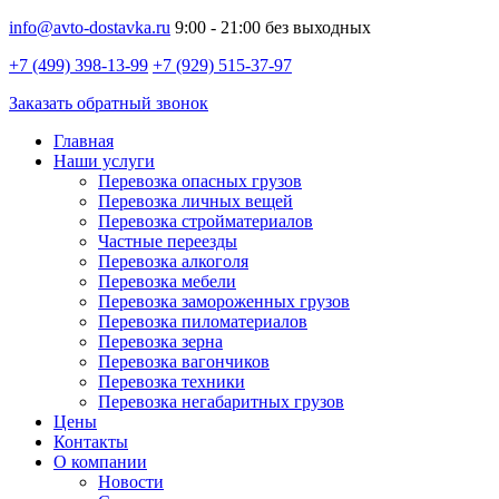
info@avto-dostavka.ru
9:00 - 21:00 без выходных
+7 (499) 398-13-99
+7 (929) 515-37-97
Заказать обратный звонок
Главная
Наши услуги
Перевозка опасных грузов
Перевозка личных вещей
Перевозка стройматериалов
Частные переезды
Перевозка алкоголя
Перевозка мебели
Перевозка замороженных грузов
Перевозка пиломатериалов
Перевозка зерна
Перевозка вагончиков
Перевозка техники
Перевозка негабаритных грузов
Цены
Контакты
О компании
Новости