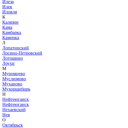
Илеза
Илек
Иловля
К
Калязин
Кама
Камбарка
Каменка
Л
Лопатинский
Лосино-Петровский
Лотошино
Лоухи
М
Муромцево
Муслюмово
Муханово
Мухоршибирь
Н
Нефтеюганск
Нефтеюганск
Нехаевский
Нея
О
Октябрьск