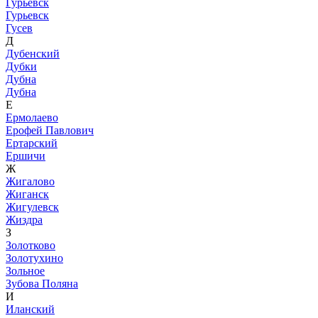
Гурьевск
Гурьевск
Гусев
Д
Дубенский
Дубки
Дубна
Дубна
Е
Ермолаево
Ерофей Павлович
Ертарский
Ершичи
Ж
Жигалово
Жиганск
Жигулевск
Жиздра
З
Золотково
Золотухино
Зольное
Зубова Поляна
И
Иланский