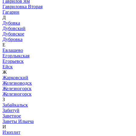
Гаврилов Ям
Гавриловка Вторая
Гагарин
Д
Дубовка
Дубовский
Дубовское
Дубровка
Е
Евлашево
Егорлыкская
Егорьевск
Ейск
Ж
Жарковский
Железноводск
Железногорск
Железногорск
З
Забайкальск
Забитуй
Заветное
Заветы Ильича
И
Изоплит