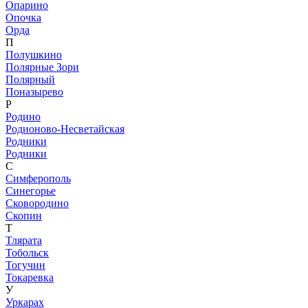
Опарино
Опочка
Орда
П
Полушкино
Полярные Зори
Полярный
Поназырево
Р
Родино
Родионово-Несветайская
Родники
Родники
С
Симферополь
Синегорье
Сковородино
Скопин
Т
Тлярата
Тобольск
Тогучин
Токаревка
У
Уркарах