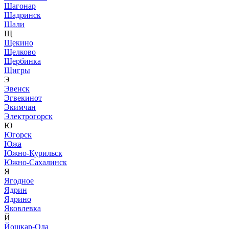
Шагонар
Шадринск
Шали
Щ
Щекино
Щелково
Щербинка
Щигры
Э
Эвенск
Эгвекинот
Экимчан
Электрогорск
Ю
Югорск
Южа
Южно-Курильск
Южно-Сахалинск
Я
Ягодное
Ядрин
Ядрино
Яковлевка
Й
Йошкар-Ола