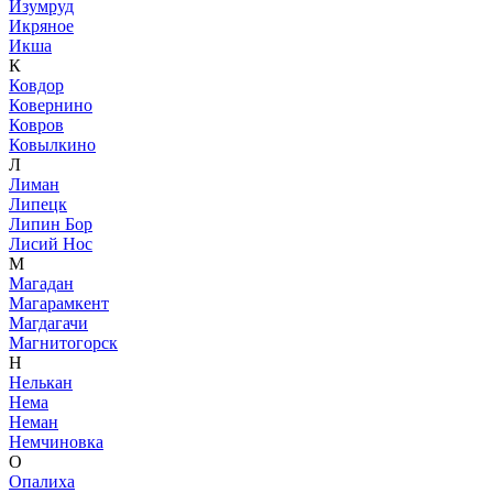
Изумруд
Икряное
Икша
К
Ковдор
Ковернино
Ковров
Ковылкино
Л
Лиман
Липецк
Липин Бор
Лисий Нос
М
Магадан
Магарамкент
Магдагачи
Магнитогорск
Н
Нелькан
Нема
Неман
Немчиновка
О
Опалиха