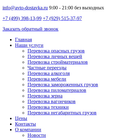
info@avto-dostavka.ru
9:00 - 21:00 без выходных
+7 (499) 398-13-99
+7 (929) 515-37-97
Заказать обратный звонок
Главная
Наши услуги
Перевозка опасных грузов
Перевозка личных вещей
Перевозка стройматериалов
Частные переезды
Перевозка алкоголя
Перевозка мебели
Перевозка замороженных грузов
Перевозка пиломатериалов
Перевозка зерна
Перевозка вагончиков
Перевозка техники
Перевозка негабаритных грузов
Цены
Контакты
О компании
Новости