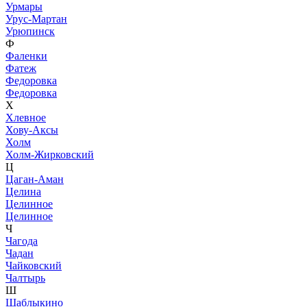
Урмары
Урус-Мартан
Урюпинск
Ф
Фаленки
Фатеж
Федоровка
Федоровка
Х
Хлевное
Хову-Аксы
Холм
Холм-Жирковский
Ц
Цаган-Аман
Целина
Целинное
Целинное
Ч
Чагода
Чадан
Чайковский
Чалтырь
Ш
Шаблыкино