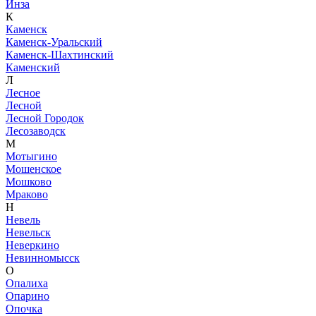
Инза
К
Каменск
Каменск-Уральский
Каменск-Шахтинский
Каменский
Л
Лесное
Лесной
Лесной Городок
Лесозаводск
М
Мотыгино
Мошенское
Мошково
Мраково
Н
Невель
Невельск
Неверкино
Невинномысск
О
Опалиха
Опарино
Опочка