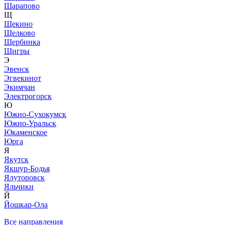
Шарапово
Щ
Щекино
Щелково
Щербинка
Щигры
Э
Эвенск
Эгвекинот
Экимчан
Электрогорск
Ю
Южно-Сухокумск
Южно-Уральск
Юкаменское
Юрга
Я
Якутск
Якшур-Бодья
Ялуторовск
Яльчики
Й
Йошкар-Ола
Все направления