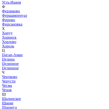
Усть-Ишим
Ф
Ферзиково
Фершампенуаз
Фирово
Фирсановка
Х
Хонуу
Хоринск
Хорлово
Хороль
Ц
Цаган-Аман
Целина
Целинное
Целинное
Ч
Чертково
Черусти
Чесма
Чехов
Ш
Шалинское
Шаран
Шаранга