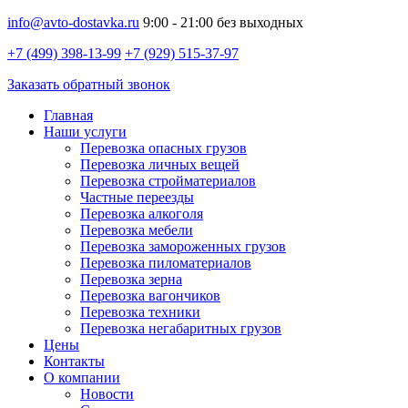
info@avto-dostavka.ru
9:00 - 21:00 без выходных
+7 (499) 398-13-99
+7 (929) 515-37-97
Заказать обратный звонок
Главная
Наши услуги
Перевозка опасных грузов
Перевозка личных вещей
Перевозка стройматериалов
Частные переезды
Перевозка алкоголя
Перевозка мебели
Перевозка замороженных грузов
Перевозка пиломатериалов
Перевозка зерна
Перевозка вагончиков
Перевозка техники
Перевозка негабаритных грузов
Цены
Контакты
О компании
Новости