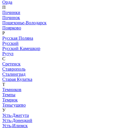
Орда
П
Починки
Починок
Пошехонье-Володарск
Поярково
Р
Русская Поляна
Русский
Русский Камешкир
Рутул
С
Сретенск
Ставрополь
Сталинград
Старая Кулатка
Т
Темников
Темпы
Темрюк
Теньгушево
У
Усть-Джегута
Усть-Донецкий
Усть-Илимск