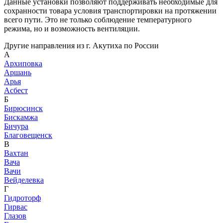
Данные установки позволяют поддерживать необходимые для
сохранности товара условия транспортировки на протяжении
всего пути. Это не только соблюдение температурного
режима, но и возможность вентиляции.
Другие направления из г. Акутиха по России
А
Архиповка
Аршань
Арья
Асбест
Б
Бирюсинск
Бискамжа
Бичура
Благовещенск
В
Вахтан
Вача
Вачи
Вейделевка
Г
Гидроторф
Гирвас
Глазов