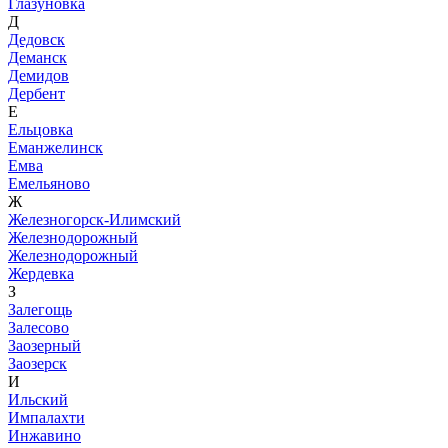
Глазуновка
Д
Дедовск
Деманск
Демидов
Дербент
Е
Ельцовка
Еманжелинск
Емва
Емельяново
Ж
Железногорск-Илимский
Железнодорожный
Железнодорожный
Жердевка
З
Залегощь
Залесово
Заозерный
Заозерск
И
Ильский
Импалахти
Инжавино