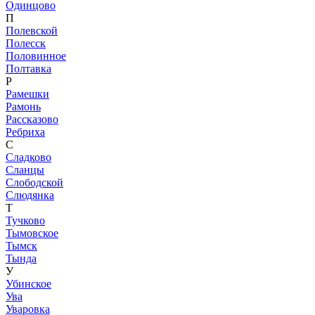
Одинцово
П
Полевской
Полесск
Половинное
Полтавка
Р
Рамешки
Рамонь
Рассказово
Ребриха
С
Сладково
Сланцы
Слободской
Слюдянка
Т
Тучково
Тымовское
Тымск
Тында
У
Убинское
Ува
Уваровка