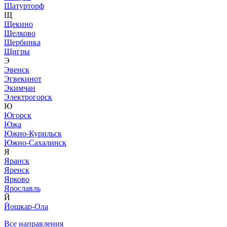
Шатурторф
Щ
Щекино
Щелково
Щербинка
Щигры
Э
Эвенск
Эгвекинот
Экимчан
Электрогорск
Ю
Югорск
Южа
Южно-Курильск
Южно-Сахалинск
Я
Яранск
Яренск
Ярково
Ярославль
Й
Йошкар-Ола
Все направления