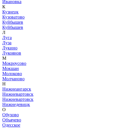
Ивановка
К
Кузнецк
Кузоватово
Куйбышев
Куйбышев
Л
Луга
Луза
Лукино
Лукоянов
М
Мокроусово
Мокшан
Молоково
Молчаново
Н
Нижнеангарск
Нижневартовск
Нижневартовск
Нижнедевицк
О
Обухово
Объячево
Одесское