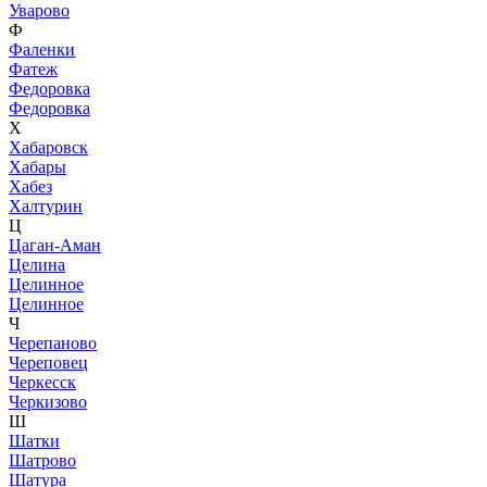
Уварово
Ф
Фаленки
Фатеж
Федоровка
Федоровка
Х
Хабаровск
Хабары
Хабез
Халтурин
Ц
Цаган-Аман
Целина
Целинное
Целинное
Ч
Черепаново
Череповец
Черкесск
Черкизово
Ш
Шатки
Шатрово
Шатура