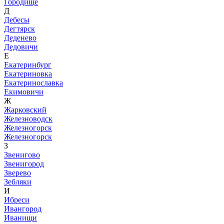
Городище
Д
Дебесы
Дегтярск
Деденево
Дедовичи
Е
Екатеринбург
Екатериновка
Екатеринославка
Екимовичи
Ж
Жарковский
Железноводск
Железногорск
Железногорск
З
Звенигово
Звенигород
Зверево
Зебляки
И
Ибреси
Ивангород
Иванищи