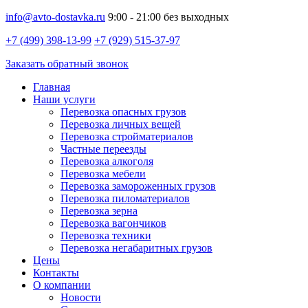
info@avto-dostavka.ru
9:00 - 21:00 без выходных
+7 (499) 398-13-99
+7 (929) 515-37-97
Заказать обратный звонок
Главная
Наши услуги
Перевозка опасных грузов
Перевозка личных вещей
Перевозка стройматериалов
Частные переезды
Перевозка алкоголя
Перевозка мебели
Перевозка замороженных грузов
Перевозка пиломатериалов
Перевозка зерна
Перевозка вагончиков
Перевозка техники
Перевозка негабаритных грузов
Цены
Контакты
О компании
Новости