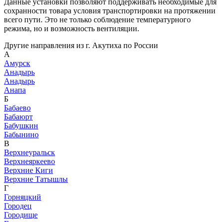
Данные установки позволяют поддерживать необходимые для
сохранности товара условия транспортировки на протяжении
всего пути. Это не только соблюдение температурного
режима, но и возможность вентиляции.
Другие направления из г. Акутиха по России
А
Амурск
Анадырь
Анадырь
Анапа
Б
Бабаево
Бабаюрт
Бабушкин
Бабынино
В
Верхнеуральск
Верхнеяркеево
Верхние Киги
Верхние Татышлы
Г
Горняцкий
Городец
Городище