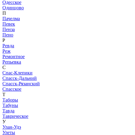
Одесское
Одинцово
П
Пачелма
Певек
Пенза
Пено
Р
Ревда
Реж
Ремонтное
Репьевка
С
Спас-Клепики
Спасск-Дальний
Спасск-Рязанский
Спасское
Т
Таборы
Табуны
Тавда
Таврическое
У
Улан-Удэ
Улеты