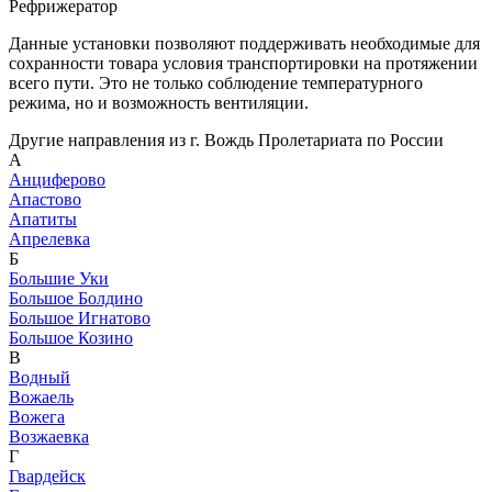
Рефрижератор
Данные установки позволяют поддерживать необходимые для
сохранности товара условия транспортировки на протяжении
всего пути. Это не только соблюдение температурного
режима, но и возможность вентиляции.
Другие направления из г. Вождь Пролетариата по России
А
Анциферово
Апастово
Апатиты
Апрелевка
Б
Большие Уки
Большое Болдино
Большое Игнатово
Большое Козино
В
Водный
Вожаель
Вожега
Возжаевка
Г
Гвардейск