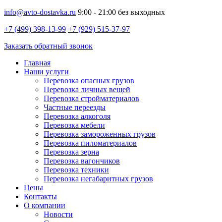
info@avto-dostavka.ru
9:00 - 21:00 без выходных
+7 (499) 398-13-99
+7 (929) 515-37-97
Заказать обратный звонок
Главная
Наши услуги
Перевозка опасных грузов
Перевозка личных вещей
Перевозка стройматериалов
Частные переезды
Перевозка алкоголя
Перевозка мебели
Перевозка замороженных грузов
Перевозка пиломатериалов
Перевозка зерна
Перевозка вагончиков
Перевозка техники
Перевозка негабаритных грузов
Цены
Контакты
О компании
Новости