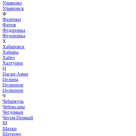
Ульяново
Ульяновск
Ф
Фаленки
Фатеж
Федоровка
Федоровка
Х
Хабаровск
Хабары
Хабез
Халтурин
Ц
Цаган-Аман
Целина
Целинное
Целинное
Ч
Чебаркуль
Чебоксары
Чегдомын
Чегем-Первый
Ш
Шатки
Шатрово