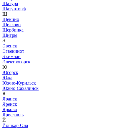
Шатура
Шатурторф
Щ
Щекино
Щелково
Щербинка
Щигры
Э
Эвенск
Эгвекинот
Экимчан
Электрогорск
Ю
Югорск
Южа
Южно-Курильск
Южно-Сахалинск
Я
Яранск
Яренск
Ярково
Ярославль
Й
Йошкар-Ола