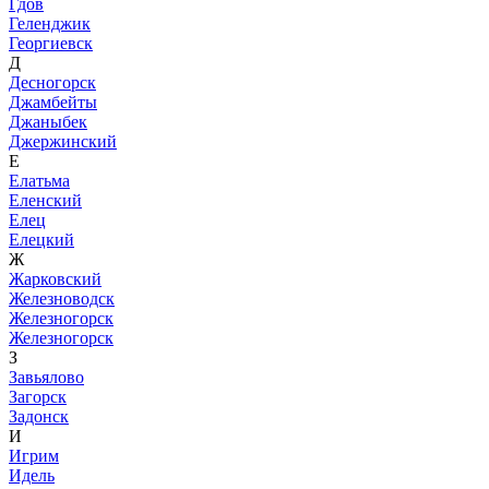
Гдов
Геленджик
Георгиевск
Д
Десногорск
Джамбейты
Джаныбек
Джержинский
Е
Елатьма
Еленский
Елец
Елецкий
Ж
Жарковский
Железноводск
Железногорск
Железногорск
З
Завьялово
Загорск
Задонск
И
Игрим
Идель