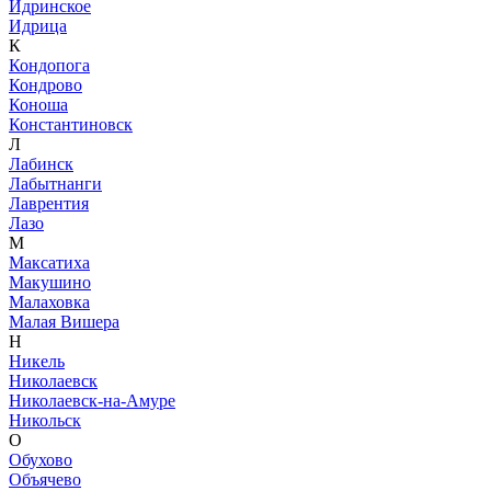
Идринское
Идрица
К
Кондопога
Кондрово
Коноша
Константиновск
Л
Лабинск
Лабытнанги
Лаврентия
Лазо
М
Максатиха
Макушино
Малаховка
Малая Вишера
Н
Никель
Николаевск
Николаевск-на-Амуре
Никольск
О
Обухово
Объячево