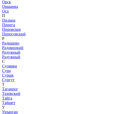
Орск
Оршанка
Оса
П
Пильна
Пинега
Пировское
Пироговский
Р
Радищево
Радовицкий
Радужный
Радужный
С
Суоярви
Сура
Сураж
Сургут
Т
Таганрог
Тазовский
Тайга
Тайшет
У
Унъюган