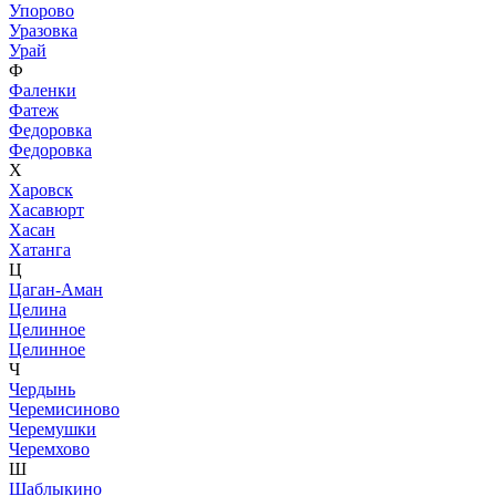
Упорово
Уразовка
Урай
Ф
Фаленки
Фатеж
Федоровка
Федоровка
Х
Харовск
Хасавюрт
Хасан
Хатанга
Ц
Цаган-Аман
Целина
Целинное
Целинное
Ч
Чердынь
Черемисиново
Черемушки
Черемхово
Ш
Шаблыкино