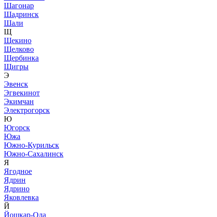
Шагонар
Шадринск
Шали
Щ
Щекино
Щелково
Щербинка
Щигры
Э
Эвенск
Эгвекинот
Экимчан
Электрогорск
Ю
Югорск
Южа
Южно-Курильск
Южно-Сахалинск
Я
Ягодное
Ядрин
Ядрино
Яковлевка
Й
Йошкар-Ола