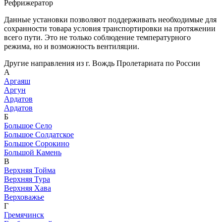
Рефрижератор
Данные установки позволяют поддерживать необходимые для
сохранности товара условия транспортировки на протяжении
всего пути. Это не только соблюдение температурного
режима, но и возможность вентиляции.
Другие направления из г. Вождь Пролетариата по России
А
Аргаяш
Аргун
Ардатов
Ардатов
Б
Большое Село
Большое Солдатское
Большое Сорокино
Большой Камень
В
Верхняя Тойма
Верхняя Тура
Верхняя Хава
Верховажье
Г
Гремячинск