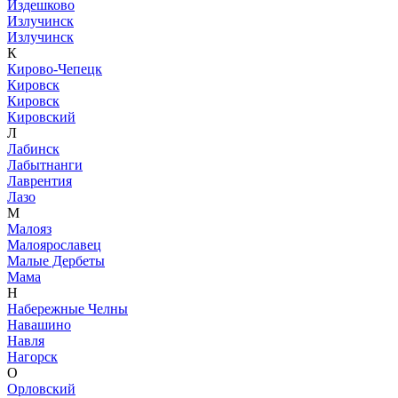
Издешково
Излучинск
Излучинск
К
Кирово-Чепецк
Кировск
Кировск
Кировский
Л
Лабинск
Лабытнанги
Лаврентия
Лазо
М
Малояз
Малоярославец
Малые Дербеты
Мама
Н
Набережные Челны
Навашино
Навля
Нагорск
О
Орловский