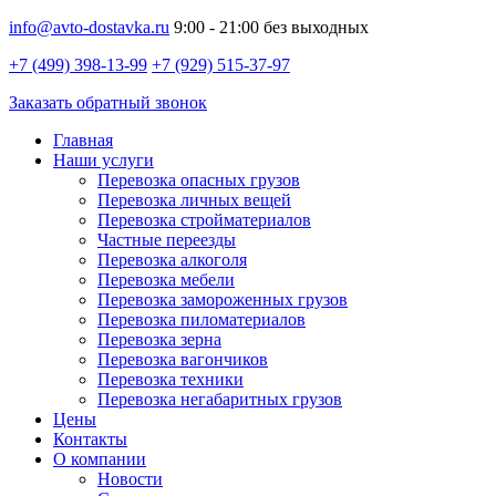
info@avto-dostavka.ru
9:00 - 21:00 без выходных
+7 (499) 398-13-99
+7 (929) 515-37-97
Заказать обратный звонок
Главная
Наши услуги
Перевозка опасных грузов
Перевозка личных вещей
Перевозка стройматериалов
Частные переезды
Перевозка алкоголя
Перевозка мебели
Перевозка замороженных грузов
Перевозка пиломатериалов
Перевозка зерна
Перевозка вагончиков
Перевозка техники
Перевозка негабаритных грузов
Цены
Контакты
О компании
Новости