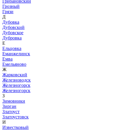
Грибановский
Грозный
Грязи
Д
Дубовка
Дубовский
Дубовское
Дубровка
Е
Ельцовка
Еманжелинск
Емва
Емельяново
Ж
Жарковский
Железноводск
Железногорск
Железногорск
З
Зимовники
Зирган
Златоуст
Златоустовск
И
Известковый