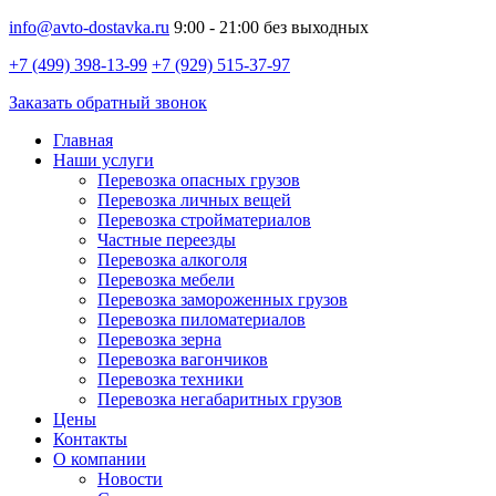
info@avto-dostavka.ru
9:00 - 21:00 без выходных
+7 (499) 398-13-99
+7 (929) 515-37-97
Заказать обратный звонок
Главная
Наши услуги
Перевозка опасных грузов
Перевозка личных вещей
Перевозка стройматериалов
Частные переезды
Перевозка алкоголя
Перевозка мебели
Перевозка замороженных грузов
Перевозка пиломатериалов
Перевозка зерна
Перевозка вагончиков
Перевозка техники
Перевозка негабаритных грузов
Цены
Контакты
О компании
Новости