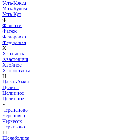
Усть-Кокса
Усть-Кулом
Усть-Кут
Ф
Фаленки
Фатеж
Федоровка
Федоровка
Х
Хвалынск
Хвастовичи
Хвойное
Хворостянка
Ц
Цаган-Аман
Целина
Целинное
Целинное
Ч
Черепаново
Череповец
Черкесск
Черкизово
Ш
Шелаболиха