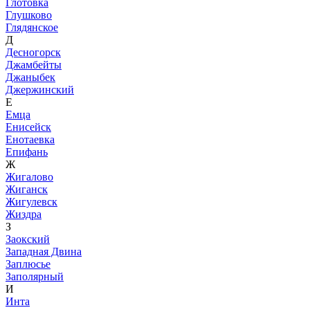
Глотовка
Глушково
Глядянское
Д
Десногорск
Джамбейты
Джаныбек
Джержинский
Е
Емца
Енисейск
Енотаевка
Епифань
Ж
Жигалово
Жиганск
Жигулевск
Жиздра
З
Заокский
Западная Двина
Заплюсье
Заполярный
И
Инта