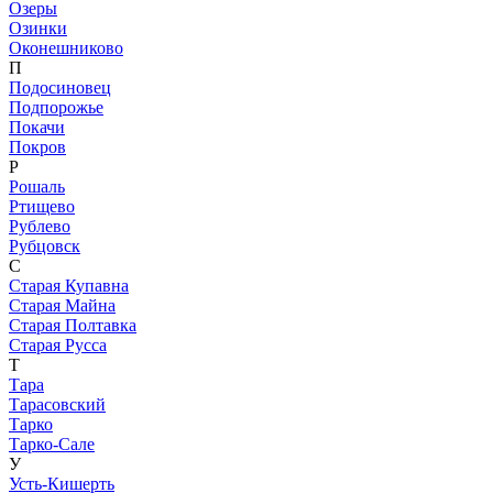
Озеры
Озинки
Оконешниково
П
Подосиновец
Подпорожье
Покачи
Покров
Р
Рошаль
Ртищево
Рублево
Рубцовск
С
Старая Купавна
Старая Майна
Старая Полтавка
Старая Русса
Т
Тара
Тарасовский
Тарко
Тарко-Сале
У
Усть-Кишерть