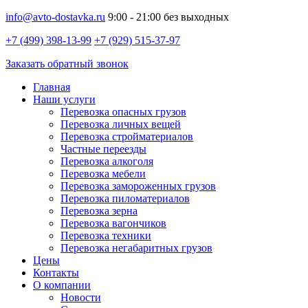
info@avto-dostavka.ru
9:00 - 21:00 без выходных
+7 (499) 398-13-99
+7 (929) 515-37-97
Заказать обратный звонок
Главная
Наши услуги
Перевозка опасных грузов
Перевозка личных вещей
Перевозка стройматериалов
Частные переезды
Перевозка алкоголя
Перевозка мебели
Перевозка замороженных грузов
Перевозка пиломатериалов
Перевозка зерна
Перевозка вагончиков
Перевозка техники
Перевозка негабаритных грузов
Цены
Контакты
О компании
Новости