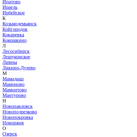
Ипатово
Ираель
Ирбейское
К
Козьмодемьянск
Койгородок
Кокаревка
Кокошкино
Л
Лесосибирск
Лешуконское
Ливны
Ликино-Дулево
М
Мамадыш
Мамоново
Мамонтово
Мантурово
Н
Новопавловск
Новоподрезково
Новопокровка
Новоржев
О
Озерск