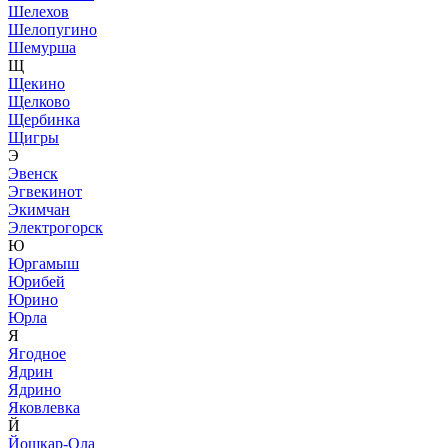
Шелехов
Шелопугино
Шемурша
Щ
Щекино
Щелково
Щербинка
Щигры
Э
Эвенск
Эгвекинот
Экимчан
Электрогорск
Ю
Юргамыш
Юрибей
Юрино
Юрла
Я
Ягодное
Ядрин
Ядрино
Яковлевка
Й
Йошкар-Ола