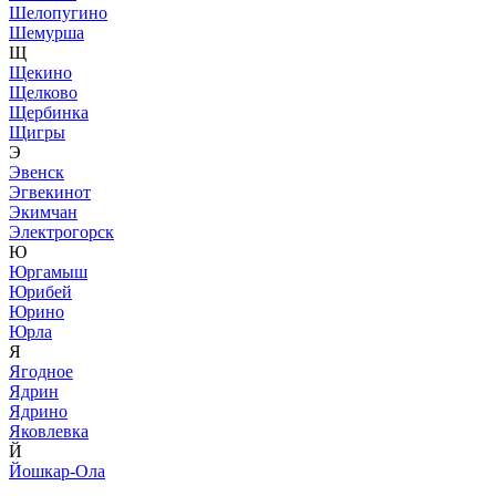
Шелопугино
Шемурша
Щ
Щекино
Щелково
Щербинка
Щигры
Э
Эвенск
Эгвекинот
Экимчан
Электрогорск
Ю
Юргамыш
Юрибей
Юрино
Юрла
Я
Ягодное
Ядрин
Ядрино
Яковлевка
Й
Йошкар-Ола