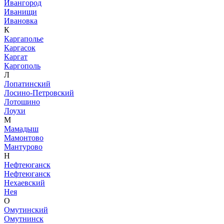
Ивангород
Иванищи
Ивановка
К
Каргаполье
Каргасок
Каргат
Каргополь
Л
Лопатинский
Лосино-Петровский
Лотошино
Лоухи
М
Мамадыш
Мамонтово
Мантурово
Н
Нефтеюганск
Нефтеюганск
Нехаевский
Нея
О
Омутинский
Омутнинск