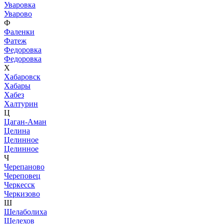
Уваровка
Уварово
Ф
Фаленки
Фатеж
Федоровка
Федоровка
Х
Хабаровск
Хабары
Хабез
Халтурин
Ц
Цаган-Аман
Целина
Целинное
Целинное
Ч
Черепаново
Череповец
Черкесск
Черкизово
Ш
Шелаболиха
Шелехов