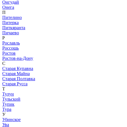
Онгудай
Онега
П
Пителино
Питерка
Питкяранта
Пичаево
Р
Рославль
Россошь
Ростов
Ростов-на-Дону
С
Старая Купавна
Старая Майна
Старая Полтавка
Старая Русса
Т
Тулун
Тульский
Тупик
Тура
У
Убинское
Ува