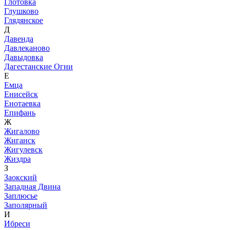
Глотовка
Глушково
Глядянское
Д
Давенда
Давлеканово
Давыдовка
Дагестанские Огни
Е
Емца
Енисейск
Енотаевка
Епифань
Ж
Жигалово
Жиганск
Жигулевск
Жиздра
З
Заокский
Западная Двина
Заплюсье
Заполярный
И
Ибреси