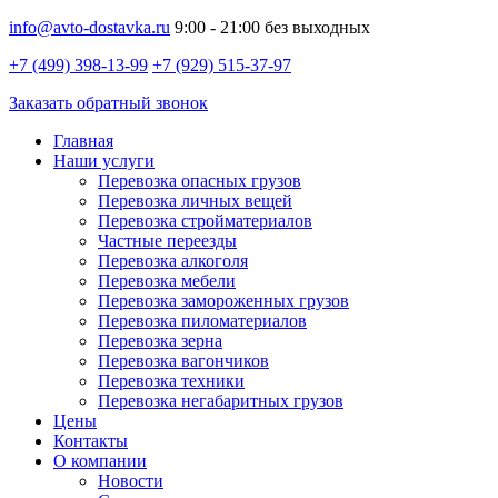
info@avto-dostavka.ru
9:00 - 21:00 без выходных
+7 (499) 398-13-99
+7 (929) 515-37-97
Заказать обратный звонок
Главная
Наши услуги
Перевозка опасных грузов
Перевозка личных вещей
Перевозка стройматериалов
Частные переезды
Перевозка алкоголя
Перевозка мебели
Перевозка замороженных грузов
Перевозка пиломатериалов
Перевозка зерна
Перевозка вагончиков
Перевозка техники
Перевозка негабаритных грузов
Цены
Контакты
О компании
Новости