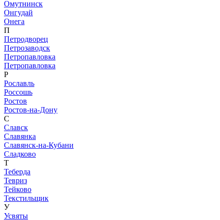
Омутнинск
Онгудай
Онега
П
Петродворец
Петрозаводск
Петропавловка
Петропавловка
Р
Рославль
Россошь
Ростов
Ростов-на-Дону
С
Славск
Славянка
Славянск-на-Кубани
Сладково
Т
Теберда
Тевриз
Тейково
Текстильщик
У
Усвяты