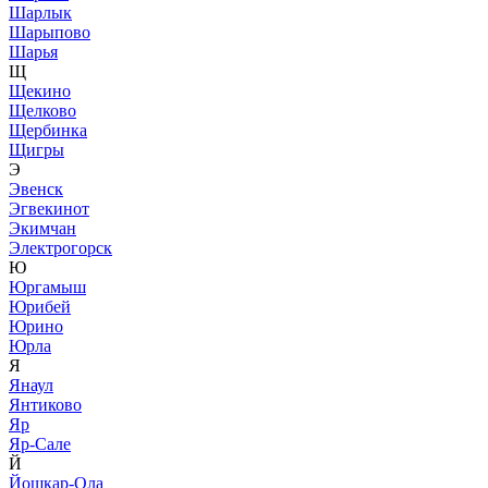
Шарлык
Шарыпово
Шарья
Щ
Щекино
Щелково
Щербинка
Щигры
Э
Эвенск
Эгвекинот
Экимчан
Электрогорск
Ю
Юргамыш
Юрибей
Юрино
Юрла
Я
Янаул
Янтиково
Яр
Яр-Сале
Й
Йошкар-Ола