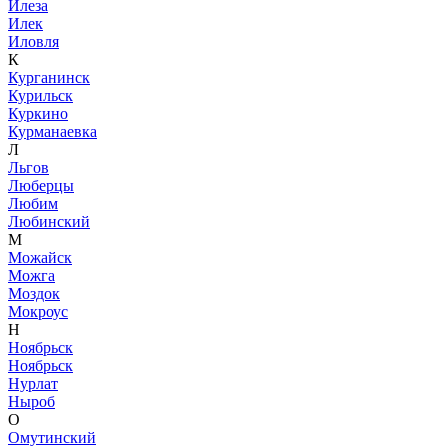
Илеза
Илек
Иловля
К
Курганинск
Курильск
Куркино
Курманаевка
Л
Льгов
Люберцы
Любим
Любинский
М
Можайск
Можга
Моздок
Мокроус
Н
Ноябрьск
Ноябрьск
Нурлат
Ныроб
О
Омутинский