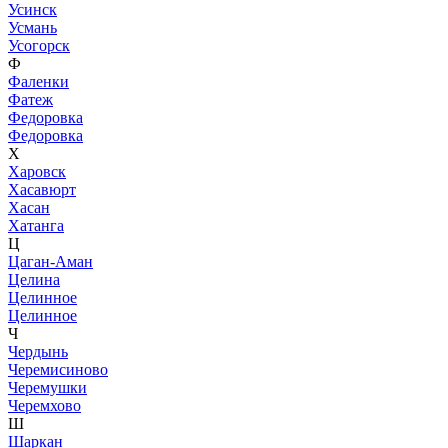
Усинск
Усмань
Усогорск
Ф
Фаленки
Фатеж
Федоровка
Федоровка
Х
Харовск
Хасавюрт
Хасан
Хатанга
Ц
Цаган-Аман
Целина
Целинное
Целинное
Ч
Чердынь
Черемисиново
Черемушки
Черемхово
Ш
Шаркан