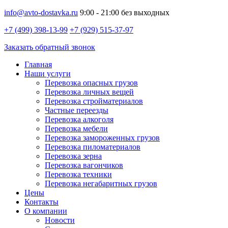
info@avto-dostavka.ru
9:00 - 21:00 без выходных
+7 (499) 398-13-99
+7 (929) 515-37-97
Заказать обратный звонок
Главная
Наши услуги
Перевозка опасных грузов
Перевозка личных вещей
Перевозка стройматериалов
Частные переезды
Перевозка алкоголя
Перевозка мебели
Перевозка замороженных грузов
Перевозка пиломатериалов
Перевозка зерна
Перевозка вагончиков
Перевозка техники
Перевозка негабаритных грузов
Цены
Контакты
О компании
Новости