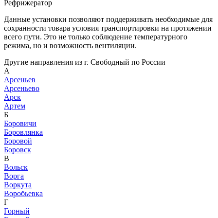
Рефрижератор
Данные установки позволяют поддерживать необходимые для
сохранности товара условия транспортировки на протяжении
всего пути. Это не только соблюдение температурного
режима, но и возможность вентиляции.
Другие направления из г. Свободный по России
А
Арсеньев
Арсеньево
Арск
Артем
Б
Боровичи
Боровлянка
Боровой
Боровск
В
Вольск
Ворга
Воркута
Воробьевка
Г
Горный