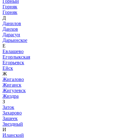
Горный
Горняк
Горняк
Д
Данилов
Данхов
Дарасун
Дарьинское
Е
Евлашево
Егорлыкская
Егорьевск
Ейск
Ж
Жигалово
Жиганск
Жигулевск
Жиздра
З
Заток
Захарово
Зашеек
Звездный
И
Иланский