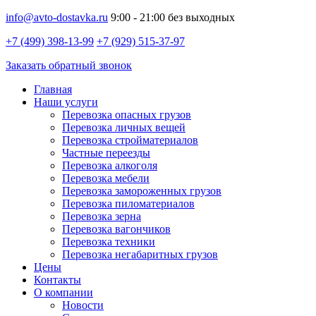
info@avto-dostavka.ru
9:00 - 21:00 без выходных
+7 (499) 398-13-99
+7 (929) 515-37-97
Заказать обратный звонок
Главная
Наши услуги
Перевозка опасных грузов
Перевозка личных вещей
Перевозка стройматериалов
Частные переезды
Перевозка алкоголя
Перевозка мебели
Перевозка замороженных грузов
Перевозка пиломатериалов
Перевозка зерна
Перевозка вагончиков
Перевозка техники
Перевозка негабаритных грузов
Цены
Контакты
О компании
Новости