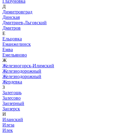
Глазуновка
Д
Димитровград
Динская
Дмитриев-Льговский
Дмитров
Е
Ельцовка
Еманжелинск
Емва
Емельяново
Ж
Железногорск-Илимский
Железнодорожный
Железнодорожный
Жердевка
З
Залегощь
Залесово
Заозерный
Заозерск
И
Иланский
Илеза
Илек