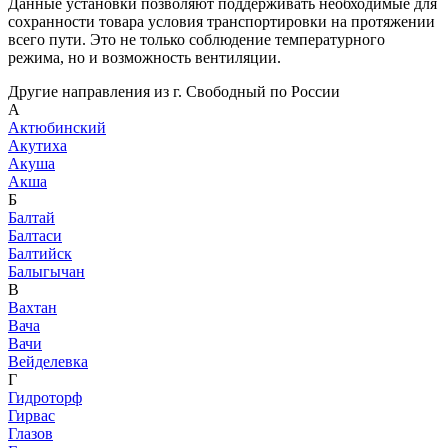
Данные установки позволяют поддерживать необходимые для
сохранности товара условия транспортировки на протяжении
всего пути. Это не только соблюдение температурного
режима, но и возможность вентиляции.
Другие направления из г. Свободный по России
А
Актюбинский
Акутиха
Акуша
Акша
Б
Балтай
Балтаси
Балтийск
Балыгычан
В
Вахтан
Вача
Вачи
Вейделевка
Г
Гидроторф
Гирвас
Глазов