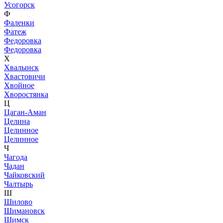
Усогорск
Ф
Фаленки
Фатеж
Федоровка
Федоровка
Х
Хвалынск
Хвастовичи
Хвойное
Хворостянка
Ц
Цаган-Аман
Целина
Целинное
Целинное
Ч
Чагода
Чадан
Чайковский
Чалтырь
Ш
Шилово
Шимановск
Шимск