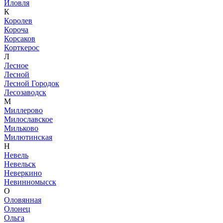
Иловля
К
Королев
Короча
Корсаков
Корткерос
Л
Лесное
Лесной
Лесной Городок
Лесозаводск
М
Миллерово
Милославское
Мильково
Милютинская
Н
Невель
Невельск
Неверкино
Невинномысск
О
Оловянная
Олонец
Ольга