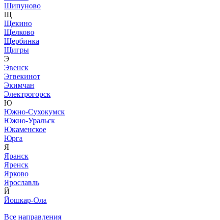
Шипуново
Щ
Щекино
Щелково
Щербинка
Щигры
Э
Эвенск
Эгвекинот
Экимчан
Электрогорск
Ю
Южно-Сухокумск
Южно-Уральск
Юкаменское
Юрга
Я
Яранск
Яренск
Ярково
Ярославль
Й
Йошкар-Ола
Все направления