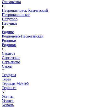
Ольховатка
П
Петропавловск-Камчатский
Петропавловское
Петухово
Петушки
Р
Родино
Родионово-Несветайская
Родники
Родники
С
Саратов
Саргатское
Сарманово
Саров
Т
Тербуны
Терек
Терекли-Мектеб
Тереньга
У
Усвяты
Усинск
Усмань