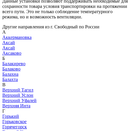
Данные установки позволяют поддерживать необходимые для
сохранности товара условия транспортировки на протяжении
всего пути. Это не только соблюдение температурного
режима, но и возможность вентиляции.
Другие направления из г. Свободный по России
А
Аккермановка
Аксай
Аксай
Аксаково
Б
Балакирево
Балаково
Балахна
Балахта
В
Верхний Тагил
Верхний Услон
Верхний Уфалей
Верхняя Инта
Г
Горький
Горьковское
Горячегорск