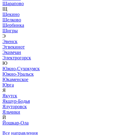
Шарапово
Щ
Щекино
Щелково
Щербинка
Щигры
Э
Эвенск
Эгвекинот
Экимчан
Электрогорск
Ю
Южно-Сухокумск
Южно-Уральск
Юкаменское
Юрга
Я
Якутск
Якшур-Бодья
Ялуторовск
Яльчики
Й
Йошкар-Ола
Все направления