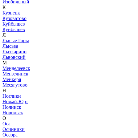
Изобильный
К
Кузнецк
Кузоватово
Куйбышев
Куйбышев
Л
Лысые Горы
Лысьва
Лыткарино
Львовский
М
Менделеевск
Мензелинск
Менкеря
Месягутово
Н
Ноглики
Ножай-Юрт
Нолинск
Норильск
О
Оса
Осинники
Оссора