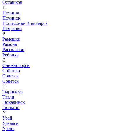
Осташков
П
Починки
Починок
Пошехонье-Володарск
Поярково
Р
Рамешки
Рамонь
Рассказово
Ребриха
С
Снежногорск
Собинка
Советск
Советск
Т
Тырныауз
Тээли
Тюкалинск
Тюльган
У
Урай
Уральск
Урень