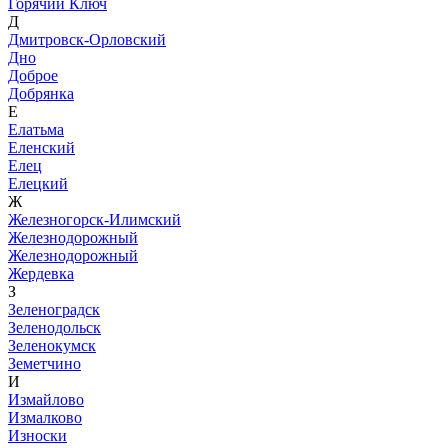
Горячий Ключ
Д
Дмитровск-Орловский
Дно
Доброе
Добрянка
Е
Елатьма
Еленский
Елец
Елецкий
Ж
Железногорск-Илимский
Железнодорожный
Железнодорожный
Жердевка
З
Зеленоградск
Зеленодольск
Зеленокумск
Земетчино
И
Измайлово
Измалково
Износки