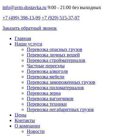
info@avto-dostavka.ru
9:00 - 21:00 без выходных
+7 (499) 398-13-99
+7 (929) 515-37-97
Заказать обратный звонок
Главная
Наши услуги
Перевозка опасных грузов
Перевозка личных вещей
Перевозка стройматериалов
Частные переезды
Перевозка алкоголя
Перевозка мебели
Перевозка замороженных грузов
Перевозка пиломатериалов
Перевозка зерна
Перевозка вагончиков
Перевозка техники
Перевозка негабаритных грузов
Цены
Контакты
О компании
Новости