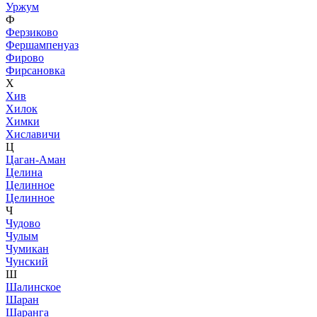
Уржум
Ф
Ферзиково
Фершампенуаз
Фирово
Фирсановка
Х
Хив
Хилок
Химки
Хиславичи
Ц
Цаган-Аман
Целина
Целинное
Целинное
Ч
Чудово
Чулым
Чумикан
Чунский
Ш
Шалинское
Шаран
Шаранга