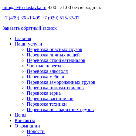
info@avto-dostavka.ru
9:00 - 21:00 без выходных
+7 (499) 398-13-99
+7 (929) 515-37-97
Заказать обратный звонок
Главная
Наши услуги
Перевозка опасных грузов
Перевозка личных вещей
Перевозка стройматериалов
Частные переезды
Перевозка алкоголя
Перевозка мебели
Перевозка замороженных грузов
Перевозка пиломатериалов
Перевозка зерна
Перевозка вагончиков
Перевозка техники
Перевозка негабаритных грузов
Цены
Контакты
О компании
Новости