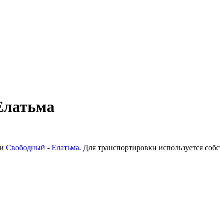
Елатьма
ки
Свободный
-
Елатьма
. Для транспортировки используется со