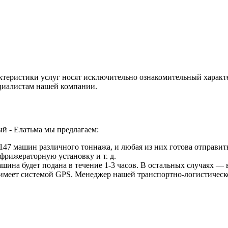
ктеристики услуг носят исключительно ознакомительный характ
ециалистам нашей компании.
й - Елатьма мы предлагаем:
47 машин различного тоннажа, и любая из них готова отправить
фрижераторную установку и т. д.
ина будет подана в течение 1-3 часов. В остальных случаях — в
 имеет системой GPS. Менеджер нашей транспортно-логистическ