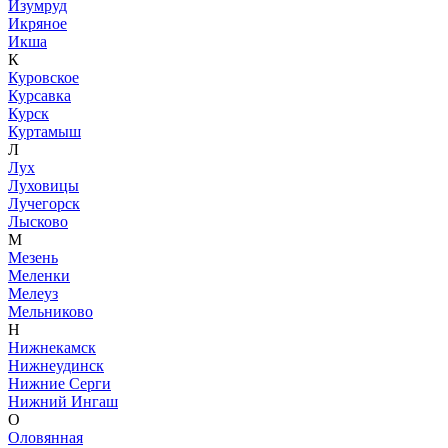
Изумруд
Икряное
Икша
К
Куровское
Курсавка
Курск
Куртамыш
Л
Лух
Луховицы
Лучегорск
Лысково
М
Мезень
Меленки
Мелеуз
Мельниково
Н
Нижнекамск
Нижнеудинск
Нижние Серги
Нижний Ингаш
О
Оловянная