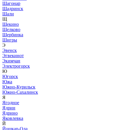
Шагонар
Шадринск
Шали
Щ
Щекино
Щелково
Щербинка
Щигры
Э
Эвенск
Эгвекинот
Экимчан
Электрогорск
Ю
Югорск
Южа
Южно-Курильск
Южно-Сахалинск
Я
Ягодное
Ядрин
Ядрино
Яковлевка
Й
Йошкар-Ола