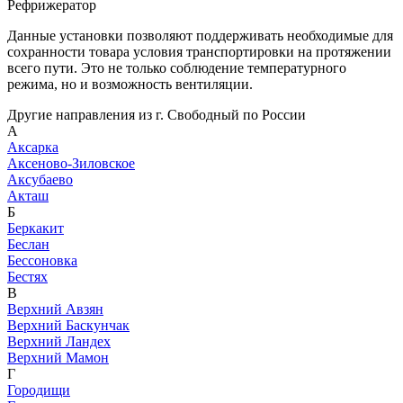
Рефрижератор
Данные установки позволяют поддерживать необходимые для
сохранности товара условия транспортировки на протяжении
всего пути. Это не только соблюдение температурного
режима, но и возможность вентиляции.
Другие направления из г. Свободный по России
А
Аксарка
Аксеново-Зиловское
Аксубаево
Акташ
Б
Беркакит
Беслан
Бессоновка
Бестях
В
Верхний Авзян
Верхний Баскунчак
Верхний Ландех
Верхний Мамон
Г
Городищи