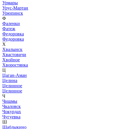
Урмары
Урус-Мартан
Урюпинск
Ф
Фаленки
Фатеж
Федоровка
Федоровка
Х
Хвалынск
Хвастовичи
Хвойное
Хворостянка
Ц
Цаган-Аман
Целина
Целинное
Целинное
Ч
Чишмы
Чкаловск
Чокурдах
Чугуевка
Ш
Шаблыкино