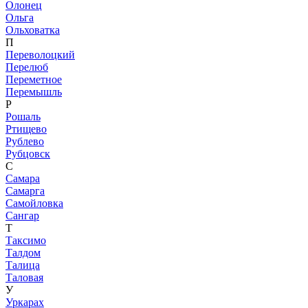
Олонец
Ольга
Ольховатка
П
Переволоцкий
Перелюб
Переметное
Перемышль
Р
Рошаль
Ртищево
Рублево
Рубцовск
С
Самара
Самарга
Самойловка
Сангар
Т
Таксимо
Талдом
Талица
Таловая
У
Уркарах