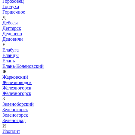
Гороховец
Горчуха
Горшечное
Д
Дебесы
Дегтярск
Деденево
Дедовичи
Е
Елабуга
Еланцы
Елань
Елань-Коленовский
Ж
Жарковский
Железноводск
Железногорск
Железногорск
З
Зеленоборский
Зеленогорск
Зеленогорск
Зеленоград
И
Изоплит