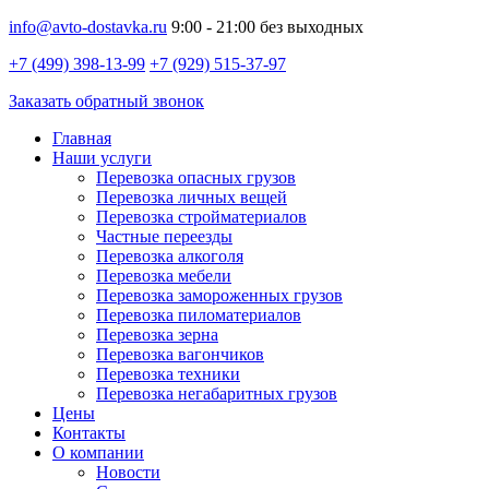
info@avto-dostavka.ru
9:00 - 21:00 без выходных
+7 (499) 398-13-99
+7 (929) 515-37-97
Заказать обратный звонок
Главная
Наши услуги
Перевозка опасных грузов
Перевозка личных вещей
Перевозка стройматериалов
Частные переезды
Перевозка алкоголя
Перевозка мебели
Перевозка замороженных грузов
Перевозка пиломатериалов
Перевозка зерна
Перевозка вагончиков
Перевозка техники
Перевозка негабаритных грузов
Цены
Контакты
О компании
Новости