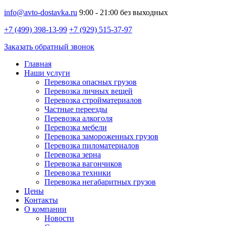
info@avto-dostavka.ru
9:00 - 21:00 без выходных
+7 (499) 398-13-99
+7 (929) 515-37-97
Заказать обратный звонок
Главная
Наши услуги
Перевозка опасных грузов
Перевозка личных вещей
Перевозка стройматериалов
Частные переезды
Перевозка алкоголя
Перевозка мебели
Перевозка замороженных грузов
Перевозка пиломатериалов
Перевозка зерна
Перевозка вагончиков
Перевозка техники
Перевозка негабаритных грузов
Цены
Контакты
О компании
Новости