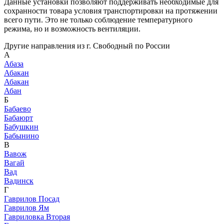
Данные установки позволяют поддерживать необходимые для
сохранности товара условия транспортировки на протяжении
всего пути. Это не только соблюдение температурного
режима, но и возможность вентиляции.
Другие направления из г. Свободный по России
А
Абаза
Абакан
Абакан
Абан
Б
Бабаево
Бабаюрт
Бабушкин
Бабынино
В
Вавож
Вагай
Вад
Вадинск
Г
Гаврилов Посад
Гаврилов Ям
Гавриловка Вторая