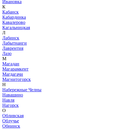
Ивановка
К
Кабанск
Кабардинка
Кавалерово
Кагальницкая
Л
Лабинск
Лабытнанги
Лаврентия
Лазо
М
Магадан
Магарамкент
Магдагачи
Магнитогорск
Н
Набережные Челны
Навашино
Навля
Нагорск
О
Обливская
Облучье
Обнинск