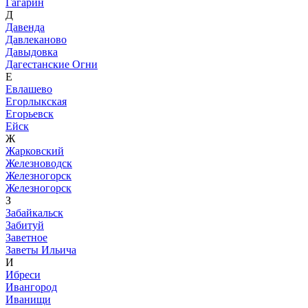
Гагарин
Д
Давенда
Давлеканово
Давыдовка
Дагестанские Огни
Е
Евлашево
Егорлыкская
Егорьевск
Ейск
Ж
Жарковский
Железноводск
Железногорск
Железногорск
З
Забайкальск
Забитуй
Заветное
Заветы Ильича
И
Ибреси
Ивангород
Иванищи