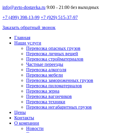
info@avto-dostavka.ru
9:00 - 21:00 без выходных
+7 (499) 398-13-99
+7 (929) 515-37-97
Заказать обратный звонок
Главная
Наши услуги
Перевозка опасных грузов
Перевозка личных вещей
Перевозка стройматериалов
Частные переезды
Перевозка алкоголя
Перевозка мебели
Перевозка замороженных грузов
Перевозка пиломатериалов
Перевозка зерна
Перевозка вагончиков
Перевозка техники
Перевозка негабаритных грузов
Цены
Контакты
О компании
Новости