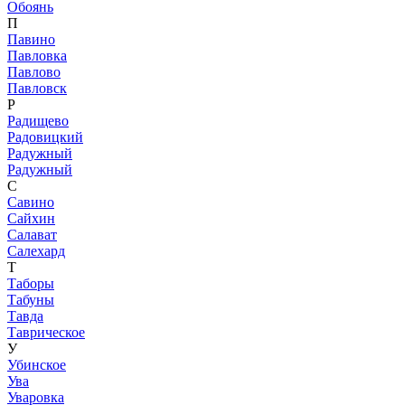
Обоянь
П
Павино
Павловка
Павлово
Павловск
Р
Радищево
Радовицкий
Радужный
Радужный
С
Савино
Сайхин
Салават
Салехард
Т
Таборы
Табуны
Тавда
Таврическое
У
Убинское
Ува
Уваровка