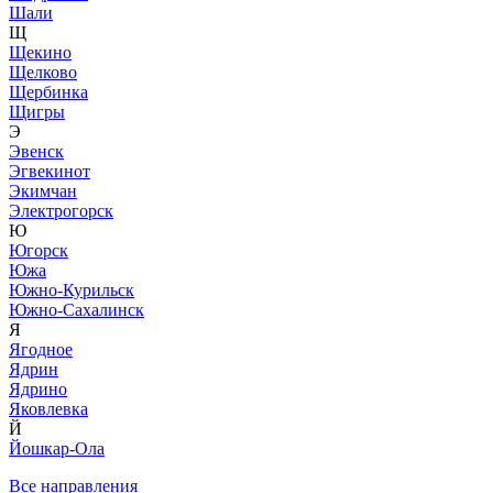
Шали
Щ
Щекино
Щелково
Щербинка
Щигры
Э
Эвенск
Эгвекинот
Экимчан
Электрогорск
Ю
Югорск
Южа
Южно-Курильск
Южно-Сахалинск
Я
Ягодное
Ядрин
Ядрино
Яковлевка
Й
Йошкар-Ола
Все направления