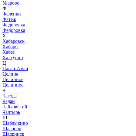
Уварово
Ф
Фаленки
Фатеж
Федоровка
Федоровка
Х
Хабаровск
Хабары
Хабез
Халтурин
Ц
Цаган-Аман
Целина
Целинное
Целинное
Ч
Чагода
Чадан
Чайковский
Чалтырь
Ш
Шаблыкино
Шагонар
Шадринск