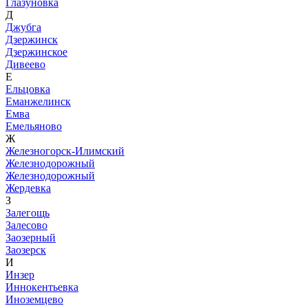
Глазуновка
Д
Джубга
Дзержинск
Дзержинское
Дивеево
Е
Ельцовка
Еманжелинск
Емва
Емельяново
Ж
Железногорск-Илимский
Железнодорожный
Железнодорожный
Жердевка
З
Залегощь
Залесово
Заозерный
Заозерск
И
Инзер
Иннокентьевка
Иноземцево