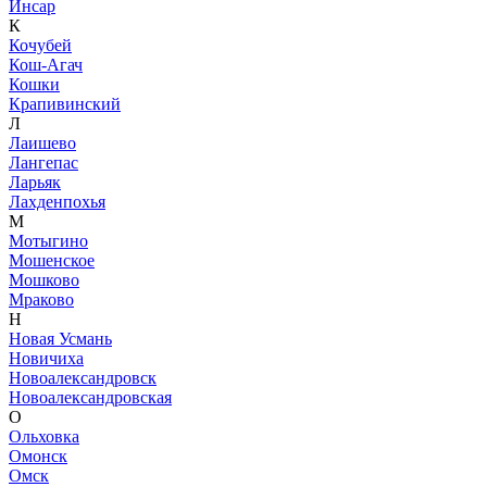
Инсар
К
Кочубей
Кош-Агач
Кошки
Крапивинский
Л
Лаишево
Лангепас
Ларьяк
Лахденпохья
М
Мотыгино
Мошенское
Мошково
Мраково
Н
Новая Усмань
Новичиха
Новоалександровск
Новоалександровская
О
Ольховка
Омонск
Омск