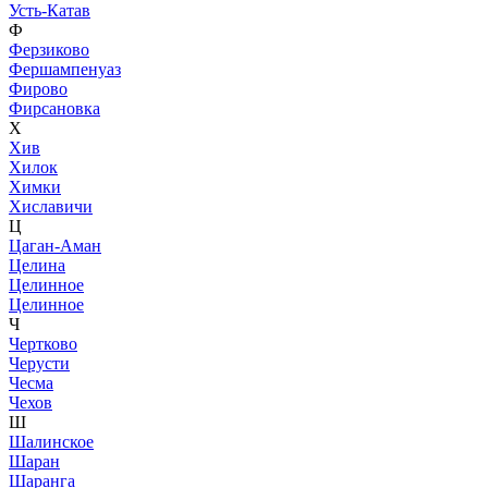
Усть-Катав
Ф
Ферзиково
Фершампенуаз
Фирово
Фирсановка
Х
Хив
Хилок
Химки
Хиславичи
Ц
Цаган-Аман
Целина
Целинное
Целинное
Ч
Чертково
Черусти
Чесма
Чехов
Ш
Шалинское
Шаран
Шаранга