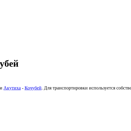
чубей
ки
Акутиха
-
Кочубей
. Для транспортировки используется собст