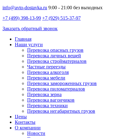
info@avto-dostavka.ru
9:00 - 21:00 без выходных
+7 (499) 398-13-99
+7 (929) 515-37-97
Заказать обратный звонок
Главная
Наши услуги
Перевозка опасных грузов
Перевозка личных вещей
Перевозка стройматериалов
Частные переезды
Перевозка алкоголя
Перевозка мебели
Перевозка замороженных грузов
Перевозка пиломатериалов
Перевозка зерна
Перевозка вагончиков
Перевозка техники
Перевозка негабаритных грузов
Цены
Контакты
О компании
Новости