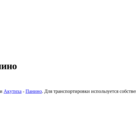
нино
ки
Акутиха
-
Панино
. Для транспортировки используется собств