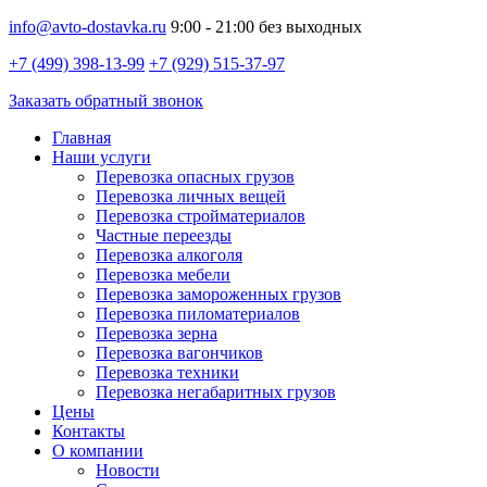
info@avto-dostavka.ru
9:00 - 21:00 без выходных
+7 (499) 398-13-99
+7 (929) 515-37-97
Заказать обратный звонок
Главная
Наши услуги
Перевозка опасных грузов
Перевозка личных вещей
Перевозка стройматериалов
Частные переезды
Перевозка алкоголя
Перевозка мебели
Перевозка замороженных грузов
Перевозка пиломатериалов
Перевозка зерна
Перевозка вагончиков
Перевозка техники
Перевозка негабаритных грузов
Цены
Контакты
О компании
Новости