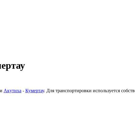
мертау
ки
Акутиха
-
Кумертау
. Для транспортировки используется собс