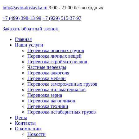
info@avto-dostavka.ru
9:00 - 21:00 без выходных
+7 (499) 398-13-99
+7 (929) 515-37-97
Заказать обратный звонок
Главная
Наши услуги
Перевозка опасных грузов
Перевозка личных вещей
Перевозка стройматериалов
Частные переезды
Перевозка алкоголя
Перевозка мебели
Перевозка замороженных грузов
Перевозка пиломатериалов
Перевозка зерна
Перевозка вагончиков
Перевозка техники
Перевозка негабаритных грузов
Цены
Контакты
О компании
Новости