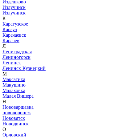
Издешково
Излучинск
Излучинск
К
Каратузское
Караул
Карачаевск
Карачев
Л
Лениградская
Лениногорск
Ленинск
Ленинск-Кузнецкий
М
Максатиха
Макушино
Малаховка
Малая Вишера
Н
Нововаршавка
нововоронеж
Нововятск
Новодвинск
О
Орловский