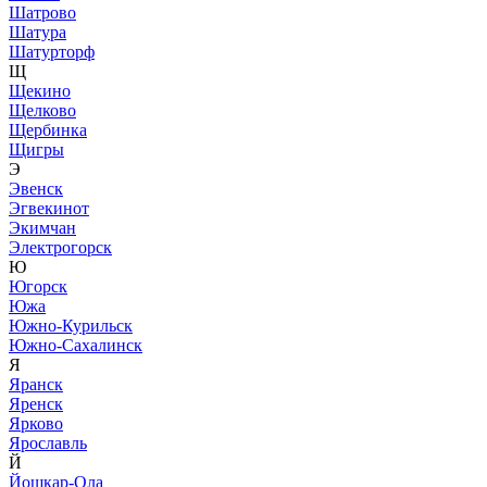
Шатрово
Шатура
Шатурторф
Щ
Щекино
Щелково
Щербинка
Щигры
Э
Эвенск
Эгвекинот
Экимчан
Электрогорск
Ю
Югорск
Южа
Южно-Курильск
Южно-Сахалинск
Я
Яранск
Яренск
Ярково
Ярославль
Й
Йошкар-Ола