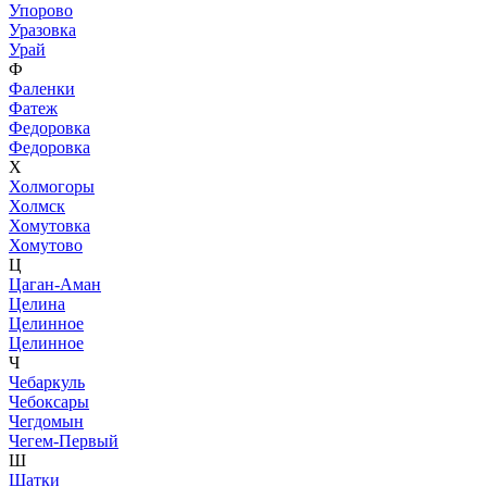
Упорово
Уразовка
Урай
Ф
Фаленки
Фатеж
Федоровка
Федоровка
Х
Холмогоры
Холмск
Хомутовка
Хомутово
Ц
Цаган-Аман
Целина
Целинное
Целинное
Ч
Чебаркуль
Чебоксары
Чегдомын
Чегем-Первый
Ш
Шатки