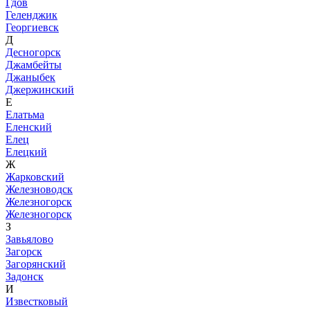
Гдов
Геленджик
Георгиевск
Д
Десногорск
Джамбейты
Джаныбек
Джержинский
Е
Елатьма
Еленский
Елец
Елецкий
Ж
Жарковский
Железноводск
Железногорск
Железногорск
З
Завьялово
Загорск
Загорянский
Задонск
И
Известковый