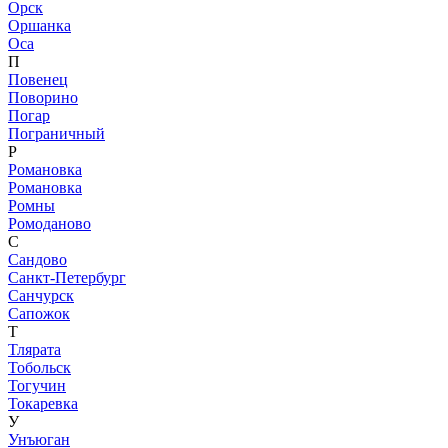
Орск
Оршанка
Оса
П
Повенец
Поворино
Погар
Пограничный
Р
Романовка
Романовка
Ромны
Ромоданово
С
Сандово
Санкт-Петербург
Санчурск
Сапожок
Т
Тлярата
Тобольск
Тогучин
Токаревка
У
Унъюган