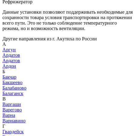
Рефрижератор
Данные установки позволяют поддерживать необходимые для
сохранности товара условия транспортировки на протяжении
всего пути. Это не только соблюдение температурного
режима, но и возможность вентиляции.
Другие направления из г. Акутиха по России
А
Аргун
Ардатов
Ардатов
Ардон
Б
Бакчар
Бакшеево
Балабаново
Балаганск
В
Варгаши
Варегово
Варна
Варнавино
Г
Гвардейск