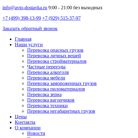
info@avto-dostavka.ru
9:00 - 21:00 без выходных
+7 (499) 398-13-99
+7 (929) 515-37-97
Заказать обратный звонок
Главная
Наши услуги
Перевозка опасных грузов
Перевозка личных вещей
Перевозка стройматериалов
Частные переезды
Перевозка алкоголя
Перевозка мебели
Перевозка замороженных грузов
Перевозка пиломатериалов
Перевозка зерна
Перевозка вагончиков
Перевозка техники
Перевозка негабаритных грузов
Цены
Контакты
О компании
Новости