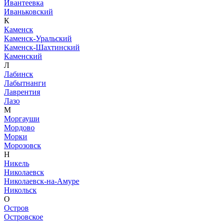
Ивантеевка
Иваньковский
К
Каменск
Каменск-Уральский
Каменск-Шахтинский
Каменский
Л
Лабинск
Лабытнанги
Лаврентия
Лазо
М
Моргауши
Мордово
Морки
Морозовск
Н
Никель
Николаевск
Николаевск-на-Амуре
Никольск
О
Остров
Островское