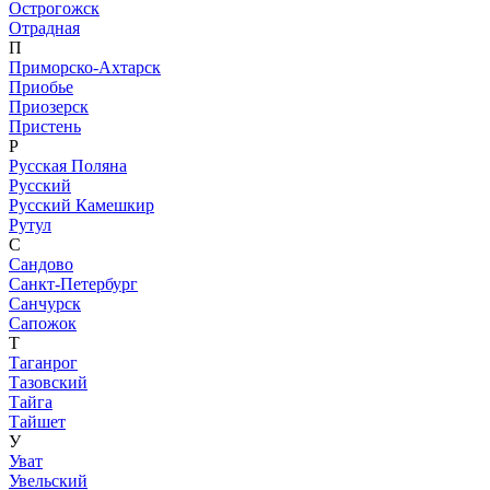
Острогожск
Отрадная
П
Приморско-Ахтарск
Приобье
Приозерск
Пристень
Р
Русская Поляна
Русский
Русский Камешкир
Рутул
С
Сандово
Санкт-Петербург
Санчурск
Сапожок
Т
Таганрог
Тазовский
Тайга
Тайшет
У
Уват
Увельский