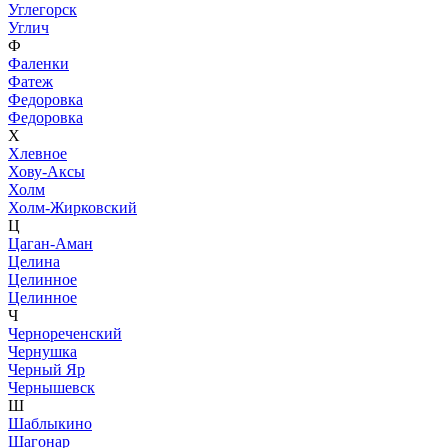
Углегорск
Углич
Ф
Фаленки
Фатеж
Федоровка
Федоровка
Х
Хлевное
Хову-Аксы
Холм
Холм-Жирковский
Ц
Цаган-Аман
Целина
Целинное
Целинное
Ч
Чернореченский
Чернушка
Черный Яр
Чернышевск
Ш
Шаблыкино
Шагонар