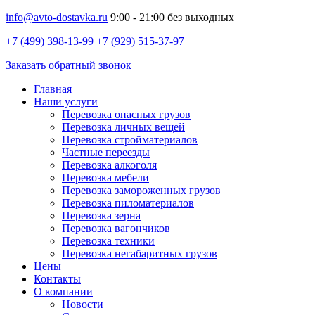
info@avto-dostavka.ru
9:00 - 21:00 без выходных
+7 (499) 398-13-99
+7 (929) 515-37-97
Заказать обратный звонок
Главная
Наши услуги
Перевозка опасных грузов
Перевозка личных вещей
Перевозка стройматериалов
Частные переезды
Перевозка алкоголя
Перевозка мебели
Перевозка замороженных грузов
Перевозка пиломатериалов
Перевозка зерна
Перевозка вагончиков
Перевозка техники
Перевозка негабаритных грузов
Цены
Контакты
О компании
Новости