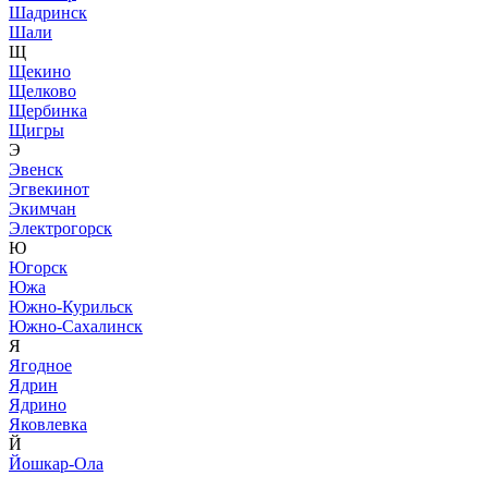
Шадринск
Шали
Щ
Щекино
Щелково
Щербинка
Щигры
Э
Эвенск
Эгвекинот
Экимчан
Электрогорск
Ю
Югорск
Южа
Южно-Курильск
Южно-Сахалинск
Я
Ягодное
Ядрин
Ядрино
Яковлевка
Й
Йошкар-Ола