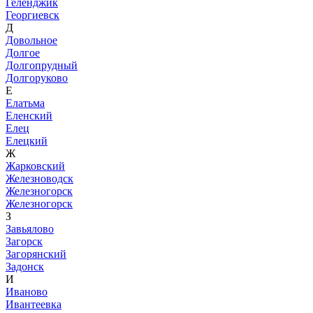
Геленджик
Георгиевск
Д
Довольное
Долгое
Долгопрудный
Долгоруково
Е
Елатьма
Еленский
Елец
Елецкий
Ж
Жарковский
Железноводск
Железногорск
Железногорск
З
Завьялово
Загорск
Загорянский
Задонск
И
Иваново
Ивантеевка