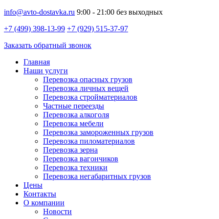
info@avto-dostavka.ru
9:00 - 21:00 без выходных
+7 (499) 398-13-99
+7 (929) 515-37-97
Заказать обратный звонок
Главная
Наши услуги
Перевозка опасных грузов
Перевозка личных вещей
Перевозка стройматериалов
Частные переезды
Перевозка алкоголя
Перевозка мебели
Перевозка замороженных грузов
Перевозка пиломатериалов
Перевозка зерна
Перевозка вагончиков
Перевозка техники
Перевозка негабаритных грузов
Цены
Контакты
О компании
Новости