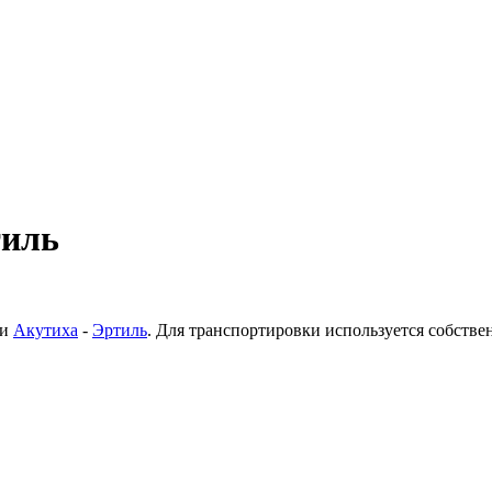
тиль
ки
Акутиха
-
Эртиль
. Для транспортировки используется собств