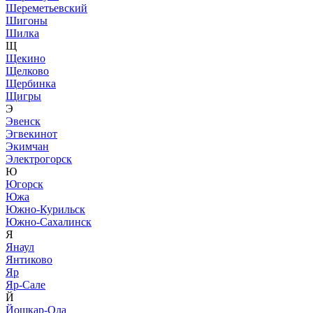
Шереметьевский
Шигоны
Шилка
Щ
Щекино
Щелково
Щербинка
Щигры
Э
Эвенск
Эгвекинот
Экимчан
Электрогорск
Ю
Югорск
Южа
Южно-Курильск
Южно-Сахалинск
Я
Янаул
Янтиково
Яр
Яр-Сале
Й
Йошкар-Ола