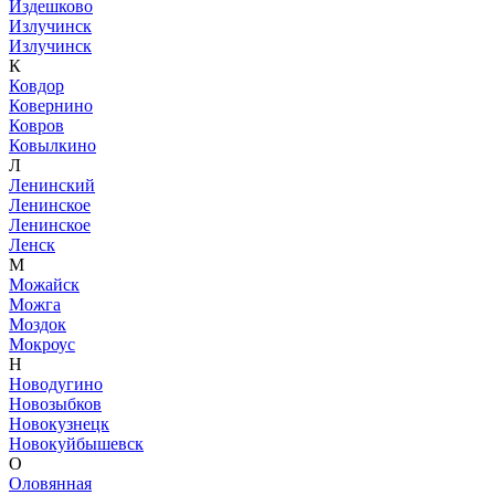
Издешково
Излучинск
Излучинск
К
Ковдор
Ковернино
Ковров
Ковылкино
Л
Ленинский
Ленинское
Ленинское
Ленск
М
Можайск
Можга
Моздок
Мокроус
Н
Новодугино
Новозыбков
Новокузнецк
Новокуйбышевск
О
Оловянная