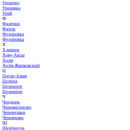
Упорово
Уразовка
Урай
Ф
Фаленки
Фатеж
Федоровка
Федоровка
Х
Хлевное
Хову-Аксы
Холм
Холм-Жирковский
Ц
Цаган-Аман
Целина
Целинное
Целинное
Ч
Чердынь
Черемисиново
Черемушки
Черемхово
Ш
Шербакуль