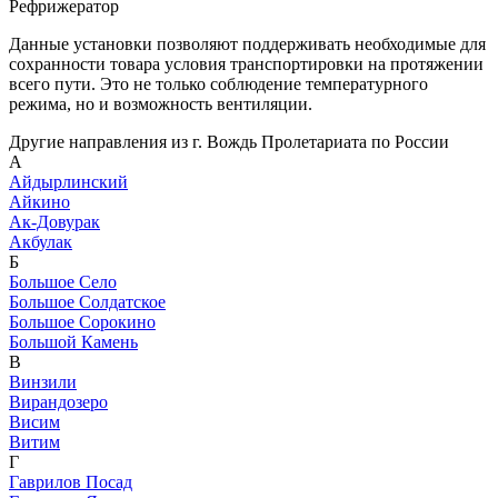
Рефрижератор
Данные установки позволяют поддерживать необходимые для
сохранности товара условия транспортировки на протяжении
всего пути. Это не только соблюдение температурного
режима, но и возможность вентиляции.
Другие направления из г. Вождь Пролетариата по России
А
Айдырлинский
Айкино
Ак-Довурак
Акбулак
Б
Большое Село
Большое Солдатское
Большое Сорокино
Большой Камень
В
Винзили
Вирандозеро
Висим
Витим
Г
Гаврилов Посад