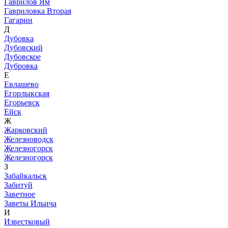
Гаврилов Ям
Гавриловка Вторая
Гагарин
Д
Дубовка
Дубовский
Дубовское
Дубровка
Е
Евлашево
Егорлыкская
Егорьевск
Ейск
Ж
Жарковский
Железноводск
Железногорск
Железногорск
З
Забайкальск
Забитуй
Заветное
Заветы Ильича
И
Известковый