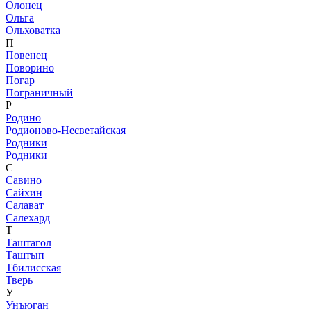
Олонец
Ольга
Ольховатка
П
Повенец
Поворино
Погар
Пограничный
Р
Родино
Родионово-Несветайская
Родники
Родники
С
Савино
Сайхин
Салават
Салехард
Т
Таштагол
Таштып
Тбилисская
Тверь
У
Унъюган