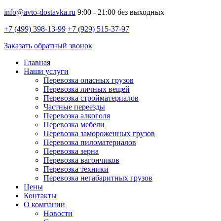
info@avto-dostavka.ru
9:00 - 21:00 без выходных
+7 (499) 398-13-99
+7 (929) 515-37-97
Заказать обратный звонок
Главная
Наши услуги
Перевозка опасных грузов
Перевозка личных вещей
Перевозка стройматериалов
Частные переезды
Перевозка алкоголя
Перевозка мебели
Перевозка замороженных грузов
Перевозка пиломатериалов
Перевозка зерна
Перевозка вагончиков
Перевозка техники
Перевозка негабаритных грузов
Цены
Контакты
О компании
Новости