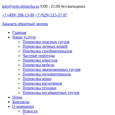
info@avto-dostavka.ru
9:00 - 21:00 без выходных
+7 (499) 398-13-99
+7 (929) 515-37-97
Заказать обратный звонок
Главная
Наши услуги
Перевозка опасных грузов
Перевозка личных вещей
Перевозка стройматериалов
Частные переезды
Перевозка алкоголя
Перевозка мебели
Перевозка замороженных грузов
Перевозка пиломатериалов
Перевозка зерна
Перевозка вагончиков
Перевозка техники
Перевозка негабаритных грузов
Цены
Контакты
О компании
Новости