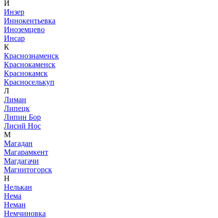
И
Инзер
Иннокентьевка
Иноземцево
Инсар
К
Краснознаменск
Краснокаменск
Краснокамск
Красноселькуп
Л
Лиман
Липецк
Липин Бор
Лисий Нос
М
Магадан
Магарамкент
Магдагачи
Магнитогорск
Н
Нелькан
Нема
Неман
Немчиновка