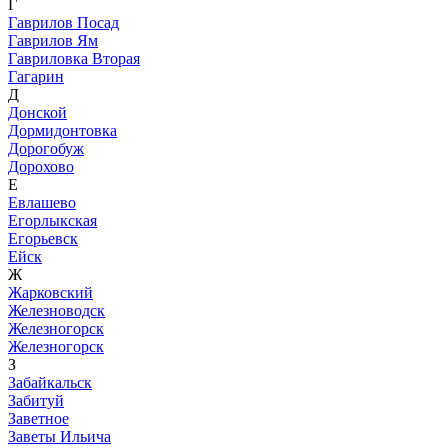
Г
Гаврилов Посад
Гаврилов Ям
Гавриловка Вторая
Гагарин
Д
Донской
Дормидонтовка
Дорогобуж
Дорохово
Е
Евлашево
Егорлыкская
Егорьевск
Ейск
Ж
Жарковский
Железноводск
Железногорск
Железногорск
З
Забайкальск
Забитуй
Заветное
Заветы Ильича