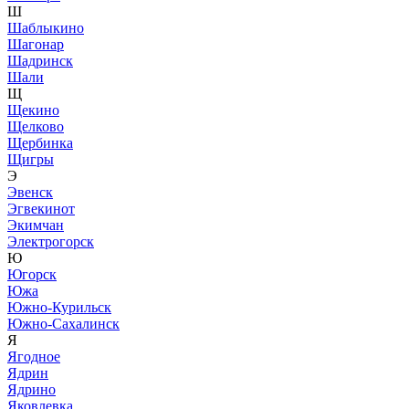
Ш
Шаблыкино
Шагонар
Шадринск
Шали
Щ
Щекино
Щелково
Щербинка
Щигры
Э
Эвенск
Эгвекинот
Экимчан
Электрогорск
Ю
Югорск
Южа
Южно-Курильск
Южно-Сахалинск
Я
Ягодное
Ядрин
Ядрино
Яковлевка