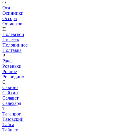
О
Оса
Осинники
Оссора
Осташков
П
Полевской
Полесск
Половинное
Полтавка
Р
Ржев
Ровеньки
Ровное
Рогнедино
С
Савино
Сайхин
Салават
Салехард
Т
Таганрог
Тазовский
Тайга
Тайшет