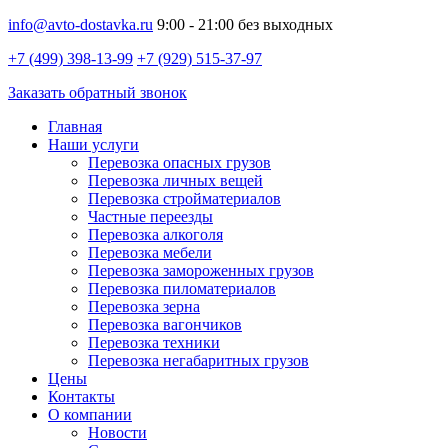
info@avto-dostavka.ru
9:00 - 21:00 без выходных
+7 (499) 398-13-99
+7 (929) 515-37-97
Заказать обратный звонок
Главная
Наши услуги
Перевозка опасных грузов
Перевозка личных вещей
Перевозка стройматериалов
Частные переезды
Перевозка алкоголя
Перевозка мебели
Перевозка замороженных грузов
Перевозка пиломатериалов
Перевозка зерна
Перевозка вагончиков
Перевозка техники
Перевозка негабаритных грузов
Цены
Контакты
О компании
Новости