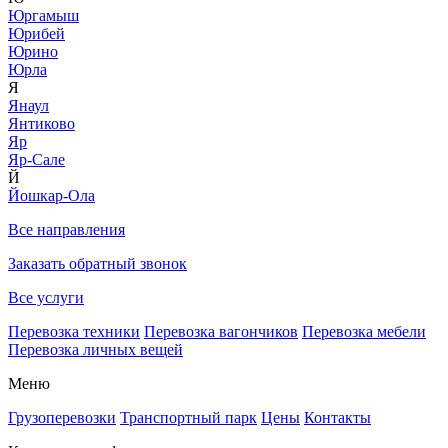
Юргамыш
Юрибей
Юрино
Юрла
Я
Янаул
Янтиково
Яр
Яр-Сале
Й
Йошкар-Ола
Все направления
Заказать обратный звонок
Все услуги
Перевозка техники
Перевозка вагончиков
Перевозка мебели
Перевозка личных вещей
Меню
Грузоперевозки
Транспортный парк
Цены
Контакты