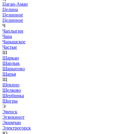
Цаган-Аман
Целина
Целинное
Целинное
Ч
Чаплыгин
Чара
Чарышское
Частые
Ш
Шаркан
Шарлык
Шарыпово
Шарья
Щ
Щекино
Щелково
Щербинка
Щигры
Э
Эвенск
Эгвекинот
Экимчан
Электрогорск
Ю