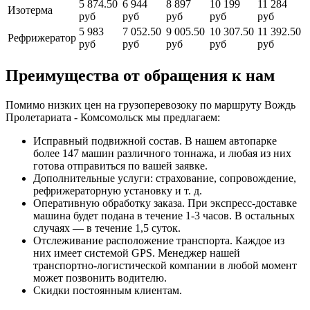
5 874.50
6 944
8 897
10 199
11 284
Изотерма
руб
руб
руб
руб
руб
5 983
7 052.50
9 005.50
10 307.50
11 392.50
Рефрижератор
руб
руб
руб
руб
руб
Преимущества от обращения к нам
Помимо низких цен на грузоперевозоку по маршруту Вождь
Пролетариата - Комсомольск мы предлагаем:
Исправный подвижной состав. В нашем автопарке
более 147 машин различного тоннажа, и любая из них
готова отправиться по вашей заявке.
Дополнительные услуги: страхование, сопровождение,
рефрижераторную установку и т. д.
Оперативную обработку заказа. При экспресс-доставке
машина будет подана в течение 1-3 часов. В остальных
случаях — в течение 1,5 суток.
Отслеживание расположение транспорта. Каждое из
них имеет системой GPS. Менеджер нашей
транспортно-логистической компании в любой момент
может позвонить водителю.
Скидки постоянным клиентам.