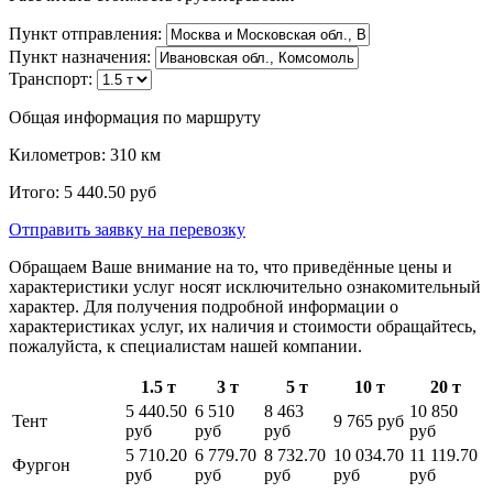
Пункт отправления:
Пункт назначения:
Транспорт:
Общая информация по маршруту
Километров:
310
км
Итого:
5 440.50
руб
Отправить заявку
на перевозку
Обращаем Ваше внимание на то, что приведённые цены и
характеристики услуг носят исключительно ознакомительный
характер. Для получения подробной информации о
характеристиках услуг, их наличия и стоимости обращайтесь,
пожалуйста, к специалистам нашей компании.
1.5 т
3 т
5 т
10 т
20 т
5 440.50
6 510
8 463
10 850
Тент
9 765 руб
руб
руб
руб
руб
5 710.20
6 779.70
8 732.70
10 034.70
11 119.70
Фургон
руб
руб
руб
руб
руб