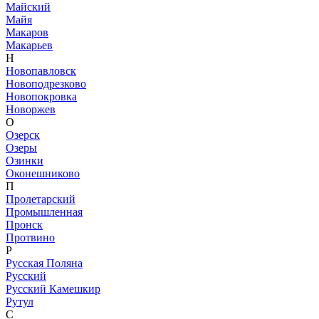
Майский
Майя
Макаров
Макарьев
Н
Новопавловск
Новоподрезково
Новопокровка
Новоржев
О
Озерск
Озеры
Озинки
Оконешниково
П
Пролетарский
Промышленная
Пронск
Протвино
Р
Русская Поляна
Русский
Русский Камешкир
Рутул
С