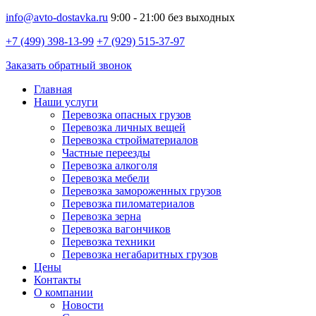
info@avto-dostavka.ru
9:00 - 21:00 без выходных
+7 (499) 398-13-99
+7 (929) 515-37-97
Заказать обратный звонок
Главная
Наши услуги
Перевозка опасных грузов
Перевозка личных вещей
Перевозка стройматериалов
Частные переезды
Перевозка алкоголя
Перевозка мебели
Перевозка замороженных грузов
Перевозка пиломатериалов
Перевозка зерна
Перевозка вагончиков
Перевозка техники
Перевозка негабаритных грузов
Цены
Контакты
О компании
Новости