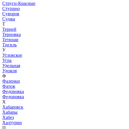
Струги-Красные
Ступино
Суворов
Суджа
Т
Терней
Терновка
Тетюши
Тигиль
У
Угловское
Угра
Удельная
Удомля
Ф
Фаленки
Фатеж
Федоровка
Федоровка
Х
Хабаровск
Хабары
Хабез
Халтурин
Ц