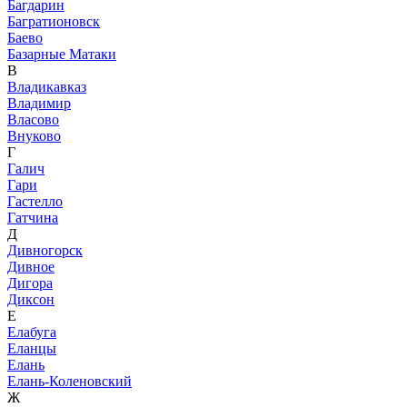
Багдарин
Багратионовск
Баево
Базарные Матаки
В
Владикавказ
Владимир
Власово
Внуково
Г
Галич
Гари
Гастелло
Гатчина
Д
Дивногорск
Дивное
Дигора
Диксон
Е
Елабуга
Еланцы
Елань
Елань-Коленовский
Ж