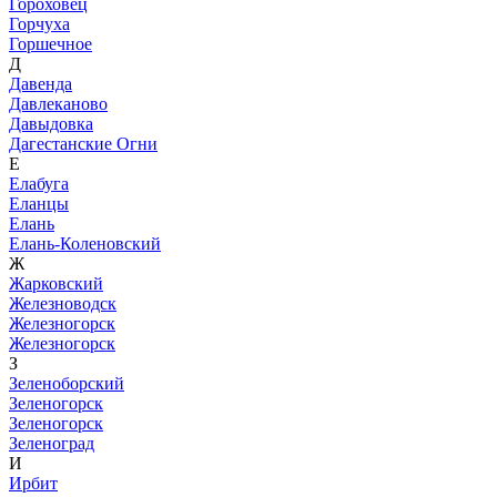
Гороховец
Горчуха
Горшечное
Д
Давенда
Давлеканово
Давыдовка
Дагестанские Огни
Е
Елабуга
Еланцы
Елань
Елань-Коленовский
Ж
Жарковский
Железноводск
Железногорск
Железногорск
З
Зеленоборский
Зеленогорск
Зеленогорск
Зеленоград
И
Ирбит