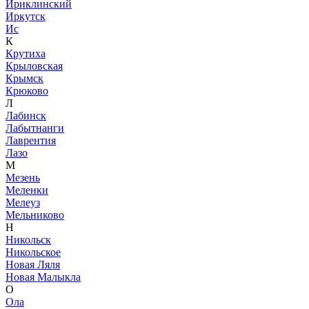
Ириклинский
Иркутск
Ис
К
Крутиха
Крыловская
Крымск
Крюково
Л
Лабинск
Лабытнанги
Лаврентия
Лазо
М
Мезень
Меленки
Мелеуз
Мельниково
Н
Никольск
Никольское
Новая Ляля
Новая Малыкла
О
Ола