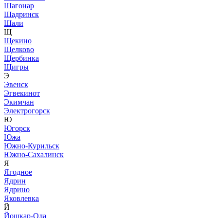
Шагонар
Шадринск
Шали
Щ
Щекино
Щелково
Щербинка
Щигры
Э
Эвенск
Эгвекинот
Экимчан
Электрогорск
Ю
Югорск
Южа
Южно-Курильск
Южно-Сахалинск
Я
Ягодное
Ядрин
Ядрино
Яковлевка
Й
Йошкар-Ола