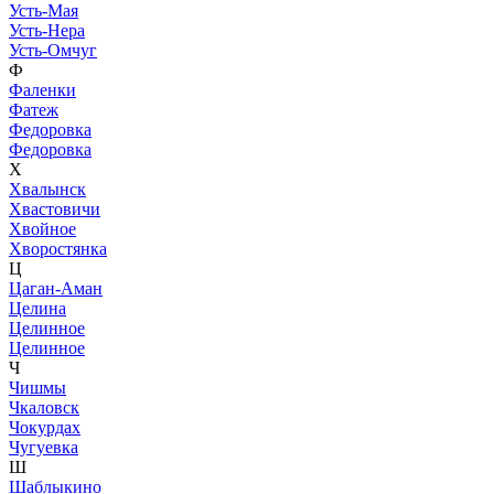
Усть-Мая
Усть-Нера
Усть-Омчуг
Ф
Фаленки
Фатеж
Федоровка
Федоровка
Х
Хвалынск
Хвастовичи
Хвойное
Хворостянка
Ц
Цаган-Аман
Целина
Целинное
Целинное
Ч
Чишмы
Чкаловск
Чокурдах
Чугуевка
Ш
Шаблыкино