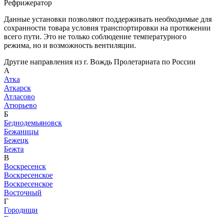
Рефрижератор
Данные установки позволяют поддерживать необходимые для
сохранности товара условия транспортировки на протяжении
всего пути. Это не только соблюдение температурного
режима, но и возможность вентиляции.
Другие направления из г. Вождь Пролетариата по России
А
Атка
Аткарск
Атласово
Атюрьево
Б
Беднодемьяновск
Бежаницы
Бежецк
Бежта
В
Воскресенск
Воскресенское
Воскресенское
Восточный
Г
Городищи