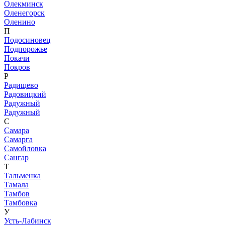
Олекминск
Оленегорск
Оленино
П
Подосиновец
Подпорожье
Покачи
Покров
Р
Радищево
Радовицкий
Радужный
Радужный
С
Самара
Самарга
Самойловка
Сангар
Т
Тальменка
Тамала
Тамбов
Тамбовка
У
Усть-Лабинск