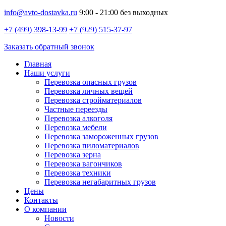
info@avto-dostavka.ru
9:00 - 21:00 без выходных
+7 (499) 398-13-99
+7 (929) 515-37-97
Заказать обратный звонок
Главная
Наши услуги
Перевозка опасных грузов
Перевозка личных вещей
Перевозка стройматериалов
Частные переезды
Перевозка алкоголя
Перевозка мебели
Перевозка замороженных грузов
Перевозка пиломатериалов
Перевозка зерна
Перевозка вагончиков
Перевозка техники
Перевозка негабаритных грузов
Цены
Контакты
О компании
Новости