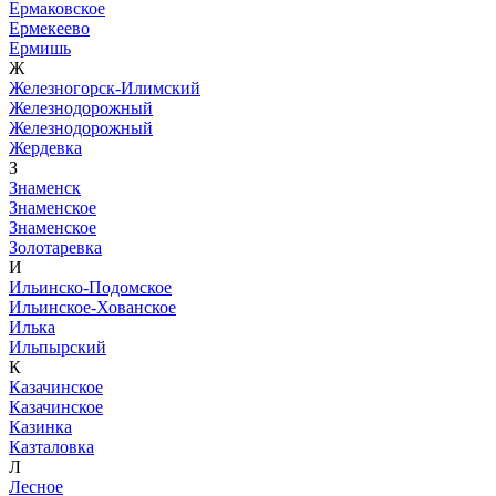
Ермаковское
Ермекеево
Ермишь
Ж
Железногорск-Илимский
Железнодорожный
Железнодорожный
Жердевка
З
Знаменск
Знаменское
Знаменское
Золотаревка
И
Ильинско-Подомское
Ильинское-Хованское
Илька
Ильпырский
К
Казачинское
Казачинское
Казинка
Казталовка
Л
Лесное