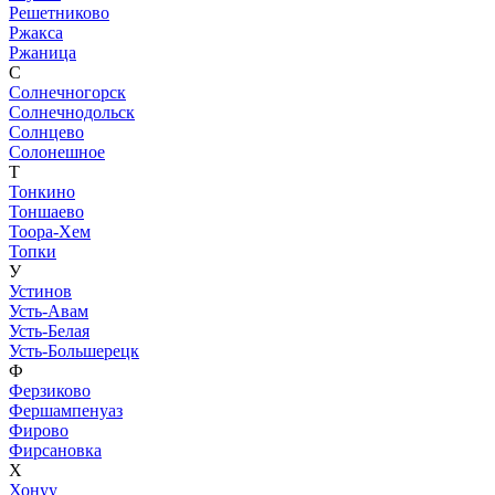
Решетниково
Ржакса
Ржаница
С
Солнечногорск
Солнечнодольск
Солнцево
Солонешное
Т
Тонкино
Тоншаево
Тоора-Хем
Топки
У
Устинов
Усть-Авам
Усть-Белая
Усть-Большерецк
Ф
Ферзиково
Фершампенуаз
Фирово
Фирсановка
Х
Хонуу