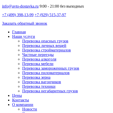
info@avto-dostavka.ru
9:00 - 21:00 без выходных
+7 (499) 398-13-99
+7 (929) 515-37-97
Заказать обратный звонок
Главная
Наши услуги
Перевозка опасных грузов
Перевозка личных вещей
Перевозка стройматериалов
Частные переезды
Перевозка алкоголя
Перевозка мебели
Перевозка замороженных грузов
Перевозка пиломатериалов
Перевозка зерна
Перевозка вагончиков
Перевозка техники
Перевозка негабаритных грузов
Цены
Контакты
О компании
Новости