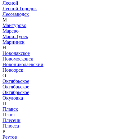
Лесной
Лесной Городок
Лесозаводск
М
Мантурово
Марево
Мари-Турек
Мариинск
Н
Новолакское
Новомосковск
Новониколаевский
Новоорск
О
Октябрьское
Октябрьское
Октябрьское
Окуловка
П
Плавск
Пласт
Плесецк
Плюсса
Р
Реутов