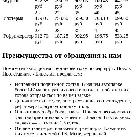
Фургон
822.38
096.93
902.63
106.43
442.93
руб
руб
руб
руб
руб
23
27
35
40
45
Изотерма
479.05
753.60
559.30
763.10
099.60
руб
руб
руб
руб
руб
23
28
35
41
45
Рефрижератор
912.70
187.25
992.95
196.75
533.25
руб
руб
руб
руб
руб
Преимущества от обращения к нам
Помимо низких цен на грузоперевозоку по маршруту Вождь
Пролетариата - Бирск мы предлагаем:
Исправный подвижной состав. В нашем автопарке
более 147 машин различного тоннажа, и любая из них
готова отправиться по вашей заявке.
Дополнительные услуги: страхование, сопровождение,
рефрижераторную установку и т. д.
Оперативную обработку заказа. При экспресс-доставке
машина будет подана в течение 1-3 часов. В остальных
случаях — в течение 1,5 суток.
Отслеживание расположение транспорта. Каждое из
них имеет системой GPS. Менеджер нашей