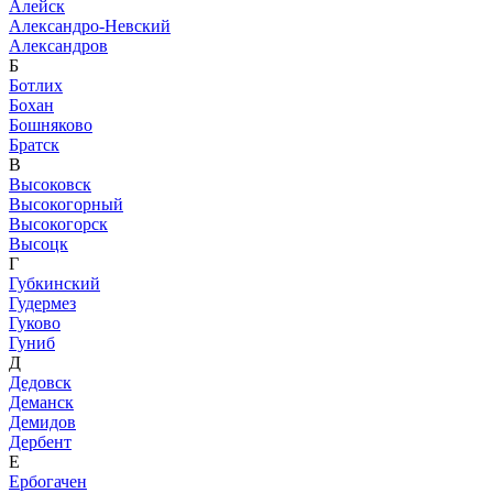
Алейск
Александро-Невский
Александров
Б
Ботлих
Бохан
Бошняково
Братск
В
Высоковск
Высокогорный
Высокогорск
Высоцк
Г
Губкинский
Гудермез
Гуково
Гуниб
Д
Дедовск
Деманск
Демидов
Дербент
Е
Ербогачен