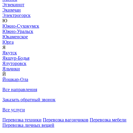
Эгвекинот
Экимчан
Электрогорск
Ю
Южно-Сухокумск
Южно-Уральск
Юкаменское
Юрга
Я
Якутск
Якшур-Бодья
Ялуторовск
Яльчики
Й
Йошкар-Ола
Все направления
Заказать обратный звонок
Все услуги
Перевозка техники
Перевозка вагончиков
Перевозка мебели
Перевозка личных вещей