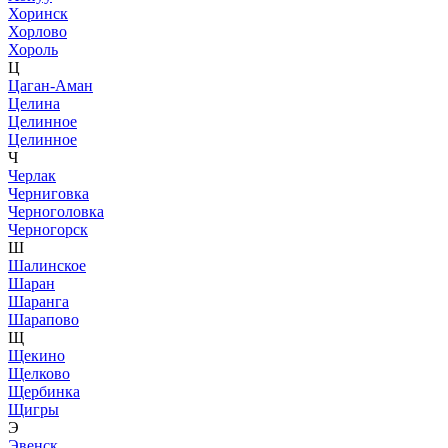
Хоринск
Хорлово
Хороль
Ц
Цаган-Аман
Целина
Целинное
Целинное
Ч
Черлак
Черниговка
Черноголовка
Черногорск
Ш
Шалинское
Шаран
Шаранга
Шарапово
Щ
Щекино
Щелково
Щербинка
Щигры
Э
Эвенск