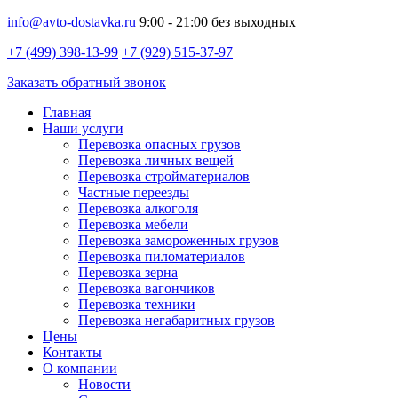
info@avto-dostavka.ru
9:00 - 21:00 без выходных
+7 (499) 398-13-99
+7 (929) 515-37-97
Заказать обратный звонок
Главная
Наши услуги
Перевозка опасных грузов
Перевозка личных вещей
Перевозка стройматериалов
Частные переезды
Перевозка алкоголя
Перевозка мебели
Перевозка замороженных грузов
Перевозка пиломатериалов
Перевозка зерна
Перевозка вагончиков
Перевозка техники
Перевозка негабаритных грузов
Цены
Контакты
О компании
Новости