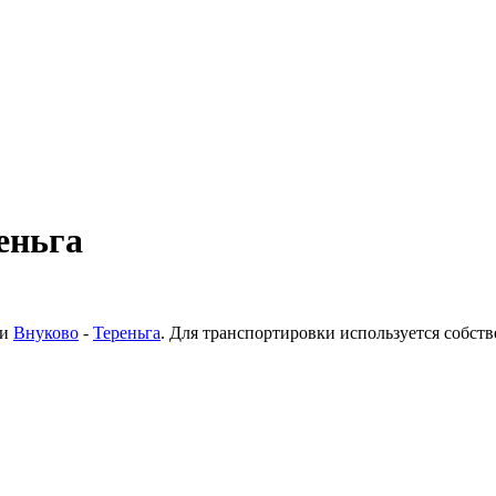
еньга
ки
Внуково
-
Тереньга
. Для транспортировки используется собст