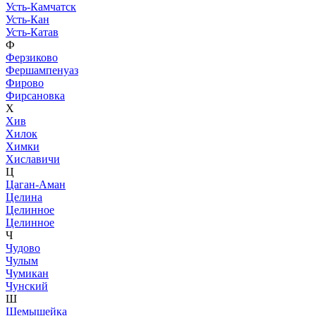
Усть-Камчатск
Усть-Кан
Усть-Катав
Ф
Ферзиково
Фершампенуаз
Фирово
Фирсановка
Х
Хив
Хилок
Химки
Хиславичи
Ц
Цаган-Аман
Целина
Целинное
Целинное
Ч
Чудово
Чулым
Чумикан
Чунский
Ш
Шемышейка