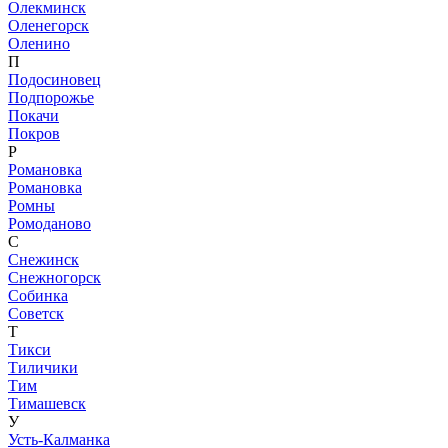
Олекминск
Оленегорск
Оленино
П
Подосиновец
Подпорожье
Покачи
Покров
Р
Романовка
Романовка
Ромны
Ромоданово
С
Снежинск
Снежногорск
Собинка
Советск
Т
Тикси
Тиличики
Тим
Тимашевск
У
Усть-Калманка