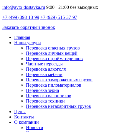
info@avto-dostavka.ru
9:00 - 21:00 без выходных
+7 (499) 398-13-99
+7 (929) 515-37-97
Заказать обратный звонок
Главная
Наши услуги
Перевозка опасных грузов
Перевозка личных вещей
Перевозка стройматериалов
Частные переезды
Перевозка алкоголя
Перевозка мебели
Перевозка замороженных грузов
Перевозка пиломатериалов
Перевозка зерна
Перевозка вагончиков
Перевозка техники
Перевозка негабаритных грузов
Цены
Контакты
О компании
Новости