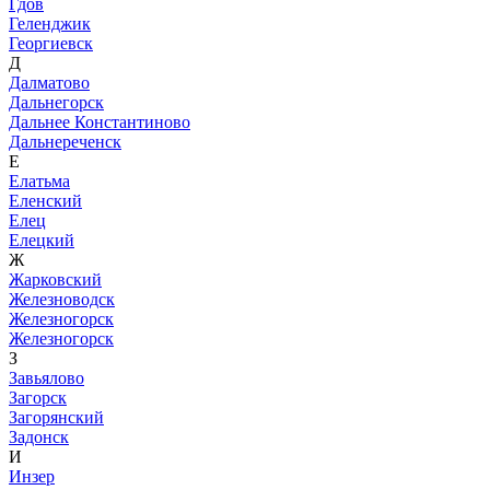
Гдов
Геленджик
Георгиевск
Д
Далматово
Дальнегорск
Дальнее Константиново
Дальнереченск
Е
Елатьма
Еленский
Елец
Елецкий
Ж
Жарковский
Железноводск
Железногорск
Железногорск
З
Завьялово
Загорск
Загорянский
Задонск
И
Инзер