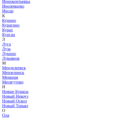
Иннокентьевка
Иноземцево
Инсар
К
Купино
Курагино
Курах
Курган
Л
Луга
Луза
Лукино
Лукоянов
М
Менделеевск
Мензелинск
Менкеря
Месягутово
Н
Новые Бурасы
Новый Некоуз
Новый Оскол
Новый Торьял
О
Ола