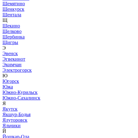
Шемятино
Шенкурск
Шентала
Щ
Щекино
Щелково
Щербинка
Щигры
Э
Эвенск
Эгвекинот
Экимчан
Электрогорск
Ю
Югорск
Южа
Южно-Курильск
Южно-Сахалинск
Я
Якутск
Якшур-Бодья
Ялуторовск
Яльчики
Й
Йошкар-Ола