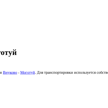
готуй
ки
Внуково
-
Моготуй
. Для транспортировки используется собст