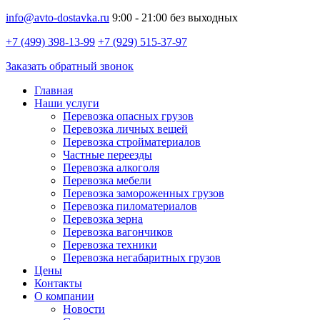
info@avto-dostavka.ru
9:00 - 21:00 без выходных
+7 (499) 398-13-99
+7 (929) 515-37-97
Заказать обратный звонок
Главная
Наши услуги
Перевозка опасных грузов
Перевозка личных вещей
Перевозка стройматериалов
Частные переезды
Перевозка алкоголя
Перевозка мебели
Перевозка замороженных грузов
Перевозка пиломатериалов
Перевозка зерна
Перевозка вагончиков
Перевозка техники
Перевозка негабаритных грузов
Цены
Контакты
О компании
Новости