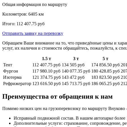
Общая информация по маршруту
Километров:
6405
км
Итого:
112 407.75
руб
Отправить заявку
на перевозку
Обращаем Ваше внимание на то, что приведённые цены и хара
услуг, их наличия и стоимости обращайтесь, пожалуйста, к сп
1.5 т
3 т
5 т
Тент
112 407.75 руб
134 505 руб
174 856.50 руб
201
Фургон
117 980.10 руб
140 077.35 руб
180 428.85 руб
207
Изотерма
121 374.75 руб
143 472 руб
183 823.50 руб
210
Рефрижератор
123 616.50 руб
145 713.75 руб
186 065.25 руб
212
Преимущества от обращения к нам
Помимо низких цен на грузоперевозоку по маршруту Внуково 
Исправный подвижной состав. В нашем автопарке более 1
Дополнительные услуги: страхование, сопровождение, ре