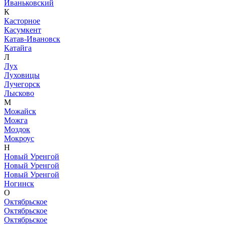
Иваньковский
К
Касторное
Касумкент
Катав-Ивановск
Катайга
Л
Лух
Луховицы
Лучегорск
Лысково
М
Можайск
Можга
Моздок
Мокроус
Н
Новый Уренгой
Новый Уренгой
Новый Уренгой
Ногинск
О
Октябрьское
Октябрьское
Октябрьское