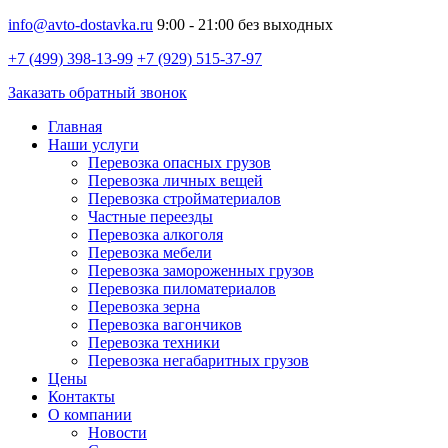
info@avto-dostavka.ru
9:00 - 21:00 без выходных
+7 (499) 398-13-99
+7 (929) 515-37-97
Заказать обратный звонок
Главная
Наши услуги
Перевозка опасных грузов
Перевозка личных вещей
Перевозка стройматериалов
Частные переезды
Перевозка алкоголя
Перевозка мебели
Перевозка замороженных грузов
Перевозка пиломатериалов
Перевозка зерна
Перевозка вагончиков
Перевозка техники
Перевозка негабаритных грузов
Цены
Контакты
О компании
Новости