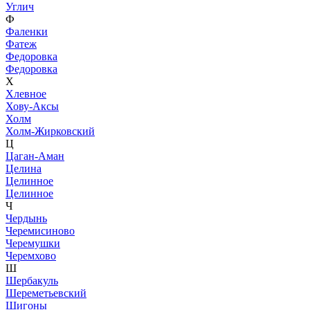
Углич
Ф
Фаленки
Фатеж
Федоровка
Федоровка
Х
Хлевное
Хову-Аксы
Холм
Холм-Жирковский
Ц
Цаган-Аман
Целина
Целинное
Целинное
Ч
Чердынь
Черемисиново
Черемушки
Черемхово
Ш
Шербакуль
Шереметьевский
Шигоны