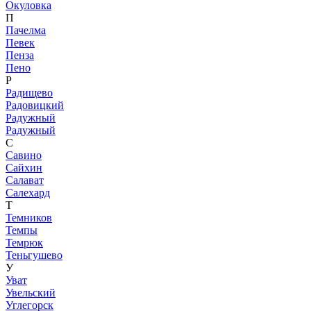
Окуловка
П
Пачелма
Певек
Пенза
Пено
Р
Радищево
Радовицкий
Радужный
Радужный
С
Савино
Сайхин
Салават
Салехард
Т
Темников
Темпы
Темрюк
Теньгушево
У
Уват
Увельский
Углегорск