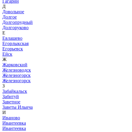
Гагарин
Д
Довольное
Долгое
Долгопрудный
Долгоруково
Е
Евлашево
Егорлыкская
Егорьевск
Ейск
Ж
Жарковский
Железноводск
Железногорск
Железногорск
З
Забайкальск
Забитуй
Заветное
Заветы Ильича
И
Иваново
Ивантеевка
Ивантеевка