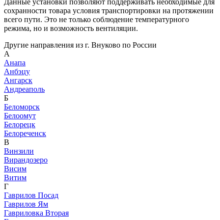
Данные установки позволяют поддерживать необходимые для
сохранности товара условия транспортировки на протяжении
всего пути. Это не только соблюдение температурного
режима, но и возможность вентиляции.
Другие направления из г. Внуково по России
А
Анапа
Анбэцу
Ангарск
Андреаполь
Б
Беломорск
Белоомут
Белорецк
Белореченск
В
Винзили
Вирандозеро
Висим
Витим
Г
Гаврилов Посад
Гаврилов Ям
Гавриловка Вторая