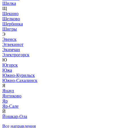
Шилка
Щ
Щекино
Щелково
Щербинка
Щигры
Э
Эвенск
Эгвекинот
Экимчан
Электрогорск
Ю
Югорск
Южа
Южно-Курильск
Южно-Сахалинск
Я
Янаул
Янтиково
Яр
Яр-Сале
Й
Йошкар-Ола
Все направления