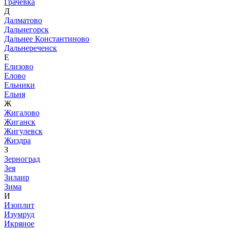
Грачевка
Д
Далматово
Дальнегорск
Дальнее Константиново
Дальнереченск
Е
Елизово
Елово
Ельники
Ельня
Ж
Жигалово
Жиганск
Жигулевск
Жиздра
З
Зерноград
Зея
Зилаир
Зима
И
Изоплит
Изумруд
Икряное