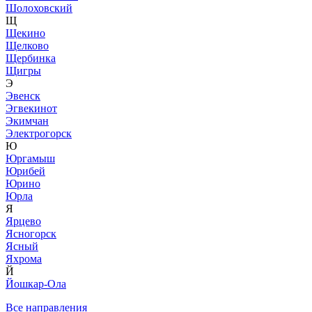
Шолоховский
Щ
Щекино
Щелково
Щербинка
Щигры
Э
Эвенск
Эгвекинот
Экимчан
Электрогорск
Ю
Юргамыш
Юрибей
Юрино
Юрла
Я
Ярцево
Ясногорск
Ясный
Яхрома
Й
Йошкар-Ола
Все направления