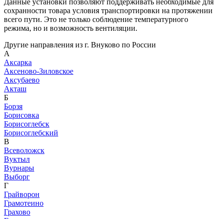
Данные установки позволяют поддерживать необходимые для
сохранности товара условия транспортировки на протяжении
всего пути. Это не только соблюдение температурного
режима, но и возможность вентиляции.
Другие направления из г. Внуково по России
А
Аксарка
Аксеново-Зиловское
Аксубаево
Акташ
Б
Борзя
Борисовка
Борисоглебск
Борисоглебский
В
Всеволожск
Вуктыл
Вурнары
Выборг
Г
Грайворон
Грамотеино
Грахово