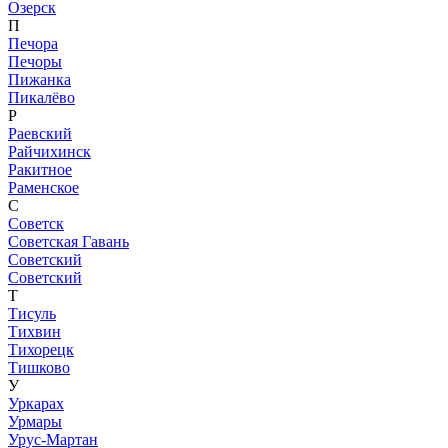
Озерск
П
Печора
Печоры
Пижанка
Пикалёво
Р
Раевский
Райчихинск
Ракитное
Раменское
С
Советск
Советская Гавань
Советский
Советский
Т
Тисуль
Тихвин
Тихорецк
Тишково
У
Уркарах
Урмары
Урус-Мартан