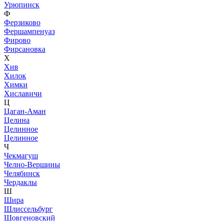
Урюпинск
Ф
Ферзиково
Фершампенуаз
Фирово
Фирсановка
Х
Хив
Хилок
Химки
Хиславичи
Ц
Цаган-Аман
Целина
Целинное
Целинное
Ч
Чекмагуш
Челно-Вершины
Челябинск
Чердаклы
Ш
Шира
Шлиссельбург
Шовгеновский