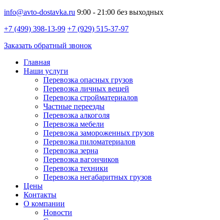
info@avto-dostavka.ru
9:00 - 21:00 без выходных
+7 (499) 398-13-99
+7 (929) 515-37-97
Заказать обратный звонок
Главная
Наши услуги
Перевозка опасных грузов
Перевозка личных вещей
Перевозка стройматериалов
Частные переезды
Перевозка алкоголя
Перевозка мебели
Перевозка замороженных грузов
Перевозка пиломатериалов
Перевозка зерна
Перевозка вагончиков
Перевозка техники
Перевозка негабаритных грузов
Цены
Контакты
О компании
Новости