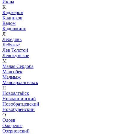
Икша
К
Каджером
Кадников
Кадом
Кадошкино
Л
Лебедянь
Лебяжье
Лев Толстой
Левокумское
М
Малая Сердоба
Малгобек
Малмыж
Малоархангельск
Н
Новоалтайск
Новоаннинский
Новобратцевский
Новобурейский
О
Одоев
Ожерелье
Озерновский