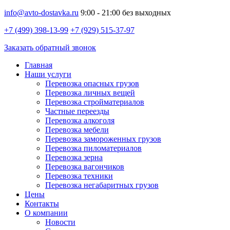
info@avto-dostavka.ru
9:00 - 21:00 без выходных
+7 (499) 398-13-99
+7 (929) 515-37-97
Заказать обратный звонок
Главная
Наши услуги
Перевозка опасных грузов
Перевозка личных вещей
Перевозка стройматериалов
Частные переезды
Перевозка алкоголя
Перевозка мебели
Перевозка замороженных грузов
Перевозка пиломатериалов
Перевозка зерна
Перевозка вагончиков
Перевозка техники
Перевозка негабаритных грузов
Цены
Контакты
О компании
Новости