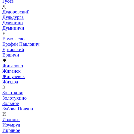
Гусев
Д
Дудоровский
Дульдурга
Дуляпино
Думиничи
Е
Ермолаево
Ерофей Павлович
Ертарский
Ершичи
Ж
Жигалово
Жиганск
Жигулевск
Жиздра
З
Золотково
Золотухино
Зольное
Зубова Поляна
И
Изоплит
Изумруд
Икряное