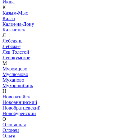
Икша
К
Казым-Мыс
Калач
Калач-на-Дону
Калачинск
Л
Лебедянь
Лебяжье
Лев Толстой
Левокумское
М
Муромцево
Муслюмово
Муханово
Мухоршибирь
Н
Новоалтайск
Новоаннинский
Новобратцевский
Новобурейский
О
Оловянная
Олонец
Ольга