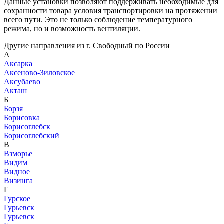
Данные установки позволяют поддерживать необходимые для
сохранности товара условия транспортировки на протяжении
всего пути. Это не только соблюдение температурного
режима, но и возможность вентиляции.
Другие направления из г. Свободный по России
А
Аксарка
Аксеново-Зиловское
Аксубаево
Акташ
Б
Борзя
Борисовка
Борисоглебск
Борисоглебский
В
Взморье
Видим
Видное
Визинга
Г
Гурское
Гурьевск
Гурьевск