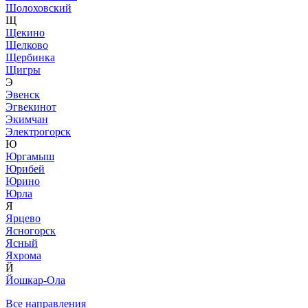
Шолоховский
Щ
Щекино
Щелково
Щербинка
Щигры
Э
Эвенск
Эгвекинот
Экимчан
Электрогорск
Ю
Юргамыш
Юрибей
Юрино
Юрла
Я
Ярцево
Ясногорск
Ясный
Яхрома
Й
Йошкар-Ола
Все направления