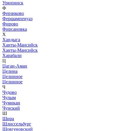
Урюпинск
Ф
Ферзиково
Фершампенуаз
Фирово
Фирсановка
Х
Хандыга
Ханты-Мансийск
Ханты-Мансийск
Харабали
Ц
Цаган-Аман
Целина
Целинное
Целинное
Ч
Чудово
Чулым
Чумикан
Чунский
Ш
Шира
Шлиссельбург
Шовгеновский