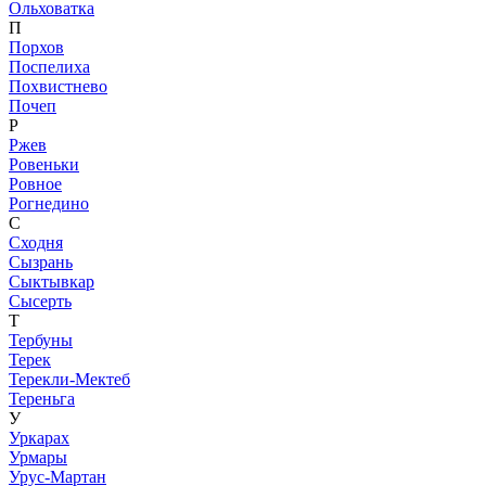
Ольховатка
П
Порхов
Поспелиха
Похвистнево
Почеп
Р
Ржев
Ровеньки
Ровное
Рогнедино
С
Сходня
Сызрань
Сыктывкар
Сысерть
Т
Тербуны
Терек
Терекли-Мектеб
Тереньга
У
Уркарах
Урмары
Урус-Мартан