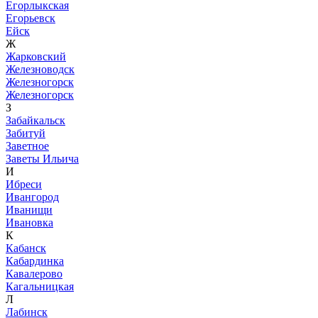
Егорлыкская
Егорьевск
Ейск
Ж
Жарковский
Железноводск
Железногорск
Железногорск
З
Забайкальск
Забитуй
Заветное
Заветы Ильича
И
Ибреси
Ивангород
Иванищи
Ивановка
К
Кабанск
Кабардинка
Кавалерово
Кагальницкая
Л
Лабинск