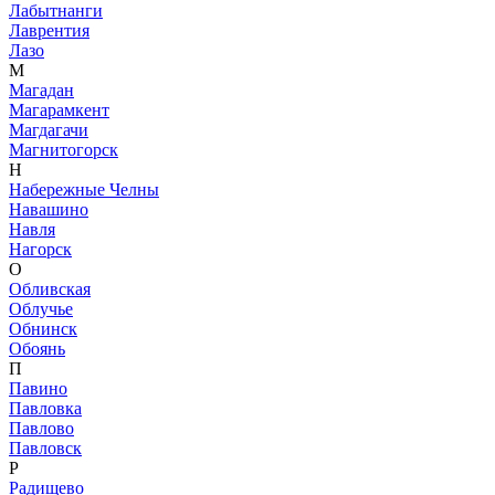
Лабытнанги
Лаврентия
Лазо
М
Магадан
Магарамкент
Магдагачи
Магнитогорск
Н
Набережные Челны
Навашино
Навля
Нагорск
О
Обливская
Облучье
Обнинск
Обоянь
П
Павино
Павловка
Павлово
Павловск
Р
Радищево