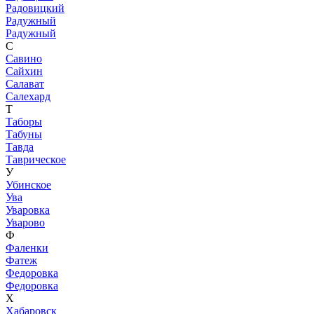
Радовицкий
Радужный
Радужный
С
Савино
Сайхин
Салават
Салехард
Т
Таборы
Табуны
Тавда
Таврическое
У
Убинское
Ува
Уваровка
Уварово
Ф
Фаленки
Фатеж
Федоровка
Федоровка
Х
Хабаровск