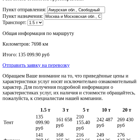
Пункт отправления:
Пункт назначения:
Транспорт:
Общая информация по маршруту
Километров:
7698
км
Итого:
135 099.90
руб
Отправить заявку
на перевозку
Обращаем Ваше внимание на то, что приведённые цены и
характеристики услуг носят исключительно ознакомительный
характер. Для получения подробной информации о
характеристиках услуг, их наличия и стоимости обращайтесь,
пожалуйста, к специалистам нашей компании.
1.5 т
3 т
5 т
10 т
20 т
135
210
161 658
242 487
269 430
Тент
099.90
155.40
руб
руб
руб
руб
руб
141
168
216
249
276