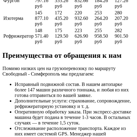
Фургон
797.16
355.26
852.66
184.26
127.26
руб
руб
руб
руб
руб
145
172
220
253
280
Изотерма
877.10
435.20
932.60
264.20
207.20
руб
руб
руб
руб
руб
148
175
223
255
282
Рефрижератор
571.40
129.50
626.90
958.50
901.50
руб
руб
руб
руб
руб
Преимущества от обращения к нам
Помимо низких цен на грузоперевозоку по маршруту
Свободный - Симферополь мы предлагаем:
Исправный подвижной состав. В нашем автопарке
более 147 машин различного тоннажа, и любая из них
готова отправиться по вашей заявке.
Дополнительные услуги: страхование, сопровождение,
рефрижераторную установку и т. д.
Оперативную обработку заказа. При экспресс-доставке
машина будет подана в течение 1-3 часов. В остальных
случаях — в течение 1,5 суток.
Отслеживание расположение транспорта. Каждое из
них имеет системой GPS. Менеджер нашей