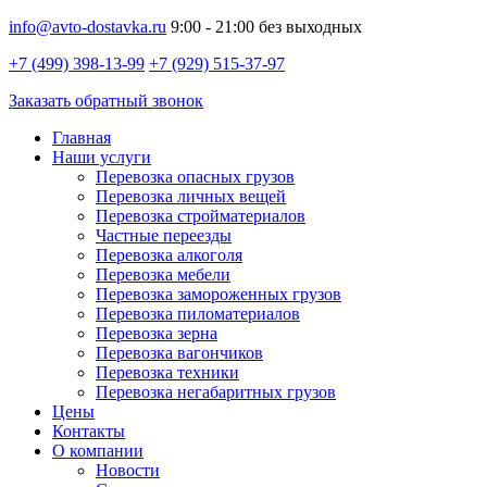
info@avto-dostavka.ru
9:00 - 21:00 без выходных
+7 (499) 398-13-99
+7 (929) 515-37-97
Заказать обратный звонок
Главная
Наши услуги
Перевозка опасных грузов
Перевозка личных вещей
Перевозка стройматериалов
Частные переезды
Перевозка алкоголя
Перевозка мебели
Перевозка замороженных грузов
Перевозка пиломатериалов
Перевозка зерна
Перевозка вагончиков
Перевозка техники
Перевозка негабаритных грузов
Цены
Контакты
О компании
Новости