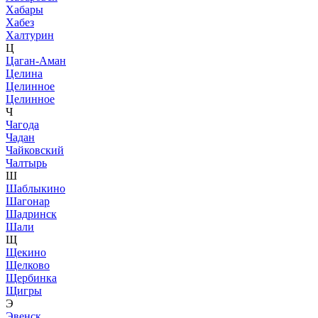
Хабары
Хабез
Халтурин
Ц
Цаган-Аман
Целина
Целинное
Целинное
Ч
Чагода
Чадан
Чайковский
Чалтырь
Ш
Шаблыкино
Шагонар
Шадринск
Шали
Щ
Щекино
Щелково
Щербинка
Щигры
Э
Эвенск