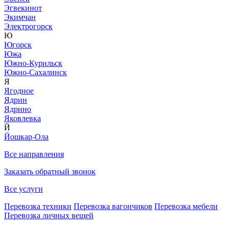
Эгвекинот
Экимчан
Электрогорск
Ю
Югорск
Южа
Южно-Курильск
Южно-Сахалинск
Я
Ягодное
Ядрин
Ядрино
Яковлевка
Й
Йошкар-Ола
Все направления
Заказать обратный звонок
Все услуги
Перевозка техники
Перевозка вагончиков
Перевозка мебели
Перевозка личных вещей