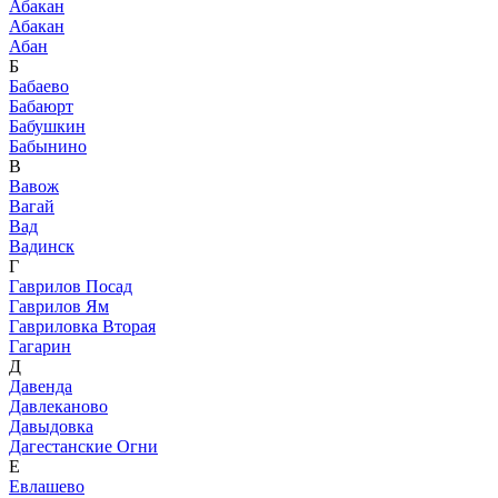
Абакан
Абакан
Абан
Б
Бабаево
Бабаюрт
Бабушкин
Бабынино
В
Вавож
Вагай
Вад
Вадинск
Г
Гаврилов Посад
Гаврилов Ям
Гавриловка Вторая
Гагарин
Д
Давенда
Давлеканово
Давыдовка
Дагестанские Огни
Е
Евлашево