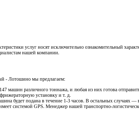
ктеристики услуг носят исключительно ознакомительный характ
ециалистам нашей компании.
ый - Лотошино мы предлагаем:
47 машин различного тоннажа, и любая из них готова отправить
фрижераторную установку и т. д.
ина будет подана в течение 1-3 часов. В остальных случаях — в
 имеет системой GPS. Менеджер нашей транспортно-логистическ