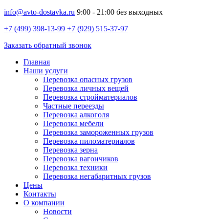
info@avto-dostavka.ru
9:00 - 21:00 без выходных
+7 (499) 398-13-99
+7 (929) 515-37-97
Заказать обратный звонок
Главная
Наши услуги
Перевозка опасных грузов
Перевозка личных вещей
Перевозка стройматериалов
Частные переезды
Перевозка алкоголя
Перевозка мебели
Перевозка замороженных грузов
Перевозка пиломатериалов
Перевозка зерна
Перевозка вагончиков
Перевозка техники
Перевозка негабаритных грузов
Цены
Контакты
О компании
Новости