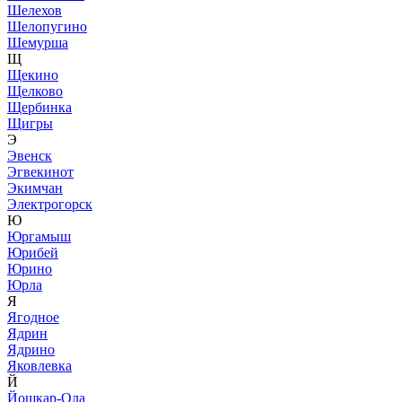
Шелехов
Шелопугино
Шемурша
Щ
Щекино
Щелково
Щербинка
Щигры
Э
Эвенск
Эгвекинот
Экимчан
Электрогорск
Ю
Юргамыш
Юрибей
Юрино
Юрла
Я
Ягодное
Ядрин
Ядрино
Яковлевка
Й
Йошкар-Ола