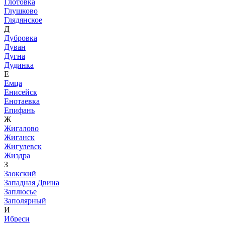
Глотовка
Глушково
Глядянское
Д
Дубровка
Дуван
Дугна
Дудинка
Е
Емца
Енисейск
Енотаевка
Епифань
Ж
Жигалово
Жиганск
Жигулевск
Жиздра
З
Заокский
Западная Двина
Заплюсье
Заполярный
И
Ибреси