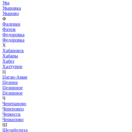
Ува
Уваровка
Уварово
Ф
Фаленки
Фатеж
Федоровка
Федоровка
Х
Хабаровск
Хабары
Хабез
Халтурин
Ц
Цаган-Аман
Целина
Целинное
Целинное
Ч
Черепаново
Череповец
Черкесск
Черкизово
Ш
Шелаболиха