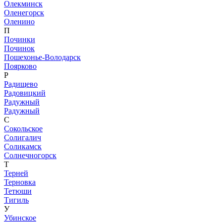
Олекминск
Оленегорск
Оленино
П
Починки
Починок
Пошехонье-Володарск
Поярково
Р
Радищево
Радовицкий
Радужный
Радужный
С
Сокольское
Солигалич
Соликамск
Солнечногорск
Т
Терней
Терновка
Тетюши
Тигиль
У
Убинское