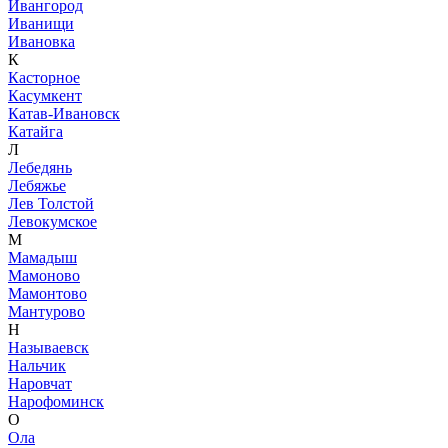
Ивангород
Иванищи
Ивановка
К
Касторное
Касумкент
Катав-Ивановск
Катайга
Л
Лебедянь
Лебяжье
Лев Толстой
Левокумское
М
Мамадыш
Мамоново
Мамонтово
Мантурово
Н
Называевск
Нальчик
Наровчат
Нарофоминск
О
Ола