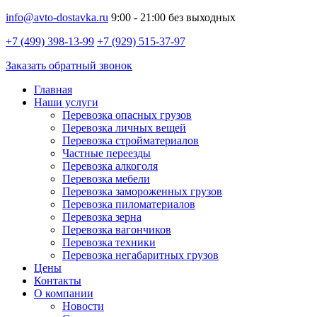
info@avto-dostavka.ru
9:00 - 21:00 без выходных
+7 (499) 398-13-99
+7 (929) 515-37-97
Заказать обратный звонок
Главная
Наши услуги
Перевозка опасных грузов
Перевозка личных вещей
Перевозка стройматериалов
Частные переезды
Перевозка алкоголя
Перевозка мебели
Перевозка замороженных грузов
Перевозка пиломатериалов
Перевозка зерна
Перевозка вагончиков
Перевозка техники
Перевозка негабаритных грузов
Цены
Контакты
О компании
Новости