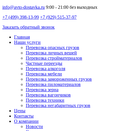
info@avto-dostavka.ru
9:00 - 21:00 без выходных
+7 (499) 398-13-99
+7 (929) 515-37-97
Заказать обратный звонок
Главная
Наши услуги
Перевозка опасных грузов
Перевозка личных вещей
Перевозка стройматериалов
Частные переезды
Перевозка алкоголя
Перевозка мебели
Перевозка замороженных грузов
Перевозка пиломатериалов
Перевозка зерна
Перевозка вагончиков
Перевозка техники
Перевозка негабаритных грузов
Цены
Контакты
О компании
Новости