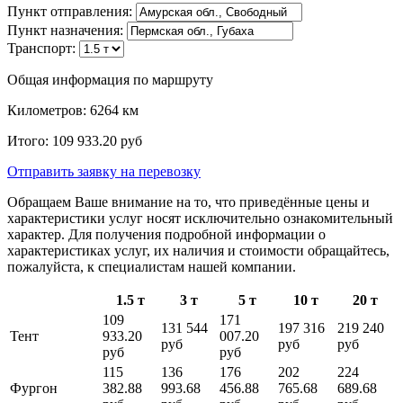
Пункт отправления:
Пункт назначения:
Транспорт:
Общая информация по маршруту
Километров:
6264
км
Итого:
109 933.20
руб
Отправить заявку
на перевозку
Обращаем Ваше внимание на то, что приведённые цены и
характеристики услуг носят исключительно ознакомительный
характер. Для получения подробной информации о
характеристиках услуг, их наличия и стоимости обращайтесь,
пожалуйста, к специалистам нашей компании.
1.5 т
3 т
5 т
10 т
20 т
109
171
131 544
197 316
219 240
Тент
933.20
007.20
руб
руб
руб
руб
руб
115
136
176
202
224
Фургон
382.88
993.68
456.88
765.68
689.68