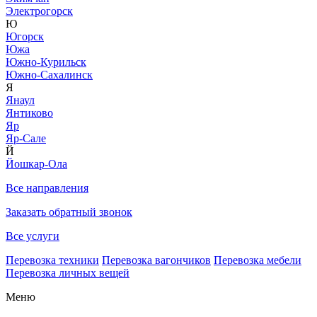
Электрогорск
Ю
Югорск
Южа
Южно-Курильск
Южно-Сахалинск
Я
Янаул
Янтиково
Яр
Яр-Сале
Й
Йошкар-Ола
Все направления
Заказать обратный звонок
Все услуги
Перевозка техники
Перевозка вагончиков
Перевозка мебели
Перевозка личных вещей
Меню