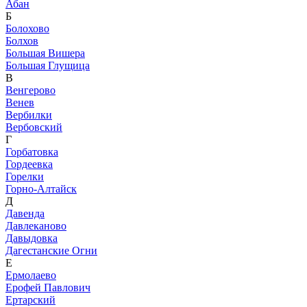
Абан
Б
Болохово
Болхов
Большая Вишера
Большая Глущица
В
Венгерово
Венев
Вербилки
Вербовский
Г
Горбатовка
Гордеевка
Горелки
Горно-Алтайск
Д
Давенда
Давлеканово
Давыдовка
Дагестанские Огни
Е
Ермолаево
Ерофей Павлович
Ертарский