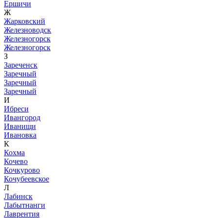
Ершичи
Ж
Жарковский
Железноводск
Железногорск
Железногорск
З
Зареченск
Заречный
Заречный
Заречный
И
Ибреси
Ивангород
Иванищи
Ивановка
К
Кохма
Кочево
Кочкурово
Кочубеевское
Л
Лабинск
Лабытнанги
Лаврентия