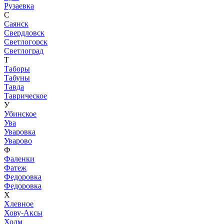
Рузаевка
С
Саянск
Свердловск
Светлогорск
Светлоград
Т
Таборы
Табуны
Тавда
Таврическое
У
Убинское
Ува
Уваровка
Уварово
Ф
Фаленки
Фатеж
Федоровка
Федоровка
Х
Хлевное
Хову-Аксы
Холм