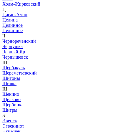
Холм-Жирковский
Ц
Цаган-Аман
Целина
Целинное
Целинное
Ч
Чернореченский
Чернушка
Черный Яр
Чернышевск
Ш
Шербакуль
Шереметьевский
Шигоны
Шилка
Щ
Щекино
Щелково
Щербинка
Щигры
Э
Эвенск
Эгвекинот
Экимчан