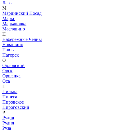
Лазо
М
Мариинский Посад
Маркс
Марьяновка
Маслянино
Н
Набережные Челны
Навашино
Навля
Нагорск
О
Орловский
Орск
Оршанка
Оса
П
Пильна
Пинега
Пировское
Пироговский
Р
Рудня
Рудня
Руза