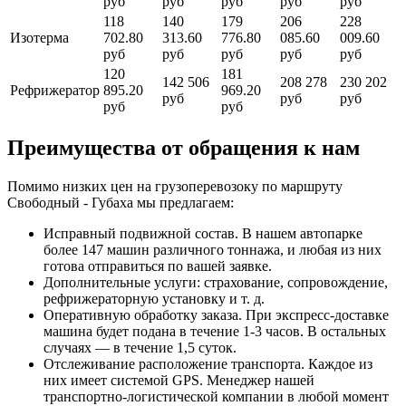
руб
руб
руб
руб
руб
118
140
179
206
228
Изотерма
702.80
313.60
776.80
085.60
009.60
руб
руб
руб
руб
руб
120
181
142 506
208 278
230 202
Рефрижератор
895.20
969.20
руб
руб
руб
руб
руб
Преимущества от обращения к нам
Помимо низких цен на грузоперевозоку по маршруту
Свободный - Губаха мы предлагаем:
Исправный подвижной состав. В нашем автопарке
более 147 машин различного тоннажа, и любая из них
готова отправиться по вашей заявке.
Дополнительные услуги: страхование, сопровождение,
рефрижераторную установку и т. д.
Оперативную обработку заказа. При экспресс-доставке
машина будет подана в течение 1-3 часов. В остальных
случаях — в течение 1,5 суток.
Отслеживание расположение транспорта. Каждое из
них имеет системой GPS. Менеджер нашей
транспортно-логистической компании в любой момент