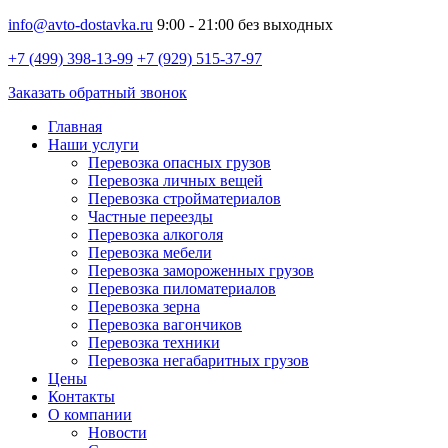
info@avto-dostavka.ru
9:00 - 21:00 без выходных
+7 (499) 398-13-99
+7 (929) 515-37-97
Заказать обратный звонок
Главная
Наши услуги
Перевозка опасных грузов
Перевозка личных вещей
Перевозка стройматериалов
Частные переезды
Перевозка алкоголя
Перевозка мебели
Перевозка замороженных грузов
Перевозка пиломатериалов
Перевозка зерна
Перевозка вагончиков
Перевозка техники
Перевозка негабаритных грузов
Цены
Контакты
О компании
Новости