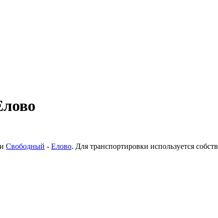
Елово
ки
Свободный
-
Елово
. Для транспортировки используется собс