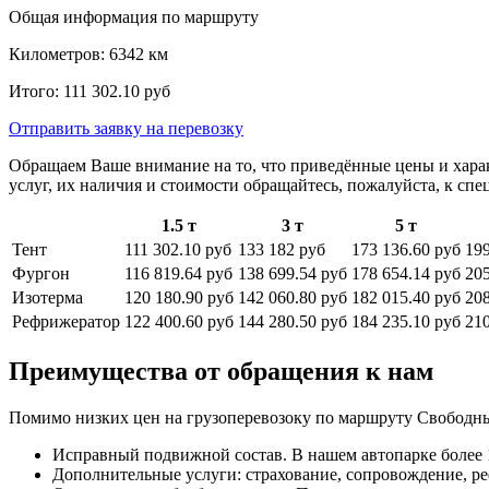
Общая информация по маршруту
Километров:
6342
км
Итого:
111 302.10
руб
Отправить заявку
на перевозку
Обращаем Ваше внимание на то, что приведённые цены и хара
услуг, их наличия и стоимости обращайтесь, пожалуйста, к сп
1.5 т
3 т
5 т
Тент
111 302.10 руб
133 182 руб
173 136.60 руб
199
Фургон
116 819.64 руб
138 699.54 руб
178 654.14 руб
205
Изотерма
120 180.90 руб
142 060.80 руб
182 015.40 руб
208
Рефрижератор
122 400.60 руб
144 280.50 руб
184 235.10 руб
210
Преимущества от обращения к нам
Помимо низких цен на грузоперевозоку по маршруту Свободны
Исправный подвижной состав. В нашем автопарке более 1
Дополнительные услуги: страхование, сопровождение, ре