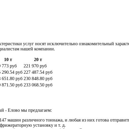
ктеристики услуг носят исключительно ознакомительный характ
ециалистам нашей компании.
10 т
20 т
 773 руб
221 970 руб
 290.54 руб
227 487.54 руб
 651.80 руб
230 848.80 руб
 871.50 руб
233 068.50 руб
й - Елово мы предлагаем:
47 машин различного тоннажа, и любая из них готова отправить
фрижераторную установку и т. д.