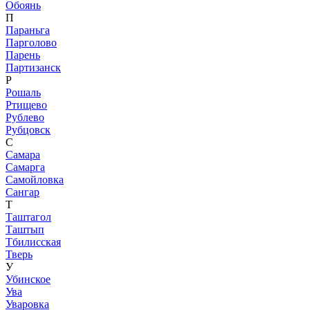
Обоянь
П
Параньга
Парголово
Парень
Партизанск
Р
Рошаль
Ртищево
Рублево
Рубцовск
С
Самара
Самарга
Самойловка
Сангар
Т
Таштагол
Таштып
Тбилисская
Тверь
У
Убинское
Ува
Уваровка