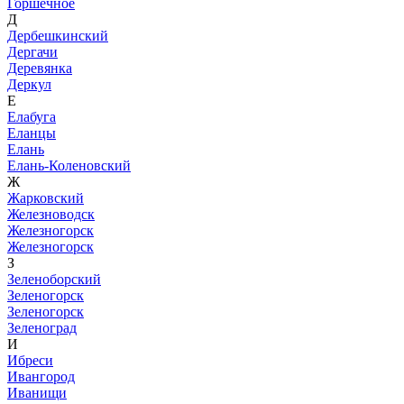
Горшечное
Д
Дербешкинский
Дергачи
Деревянка
Деркул
Е
Елабуга
Еланцы
Елань
Елань-Коленовский
Ж
Жарковский
Железноводск
Железногорск
Железногорск
З
Зеленоборский
Зеленогорск
Зеленогорск
Зеленоград
И
Ибреси
Ивангород
Иванищи