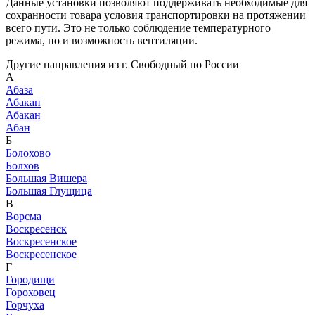
Данные установки позволяют поддерживать необходимые для
сохранности товара условия транспортировки на протяжении
всего пути. Это не только соблюдение температурного
режима, но и возможность вентиляции.
Другие направления из г. Свободный по России
А
Абаза
Абакан
Абакан
Абан
Б
Болохово
Болхов
Большая Вишера
Большая Глущица
В
Ворсма
Воскресенск
Воскресенское
Воскресенское
Г
Городищи
Гороховец
Горчуха