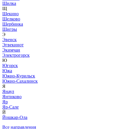
Шилка
Щ
Щекино
Щелково
Щербинка
Щигры
Э
Эвенск
Эгвекинот
Экимчан
Электрогорск
Ю
Югорск
Южа
Южно-Курильск
Южно-Сахалинск
Я
Янаул
Янтиково
Яр
Яр-Сале
Й
Йошкар-Ола
Все направления