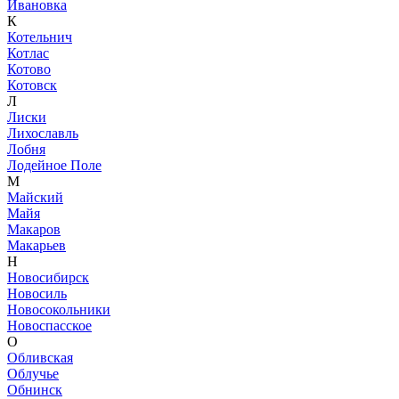
Ивановка
К
Котельнич
Котлас
Котово
Котовск
Л
Лиски
Лихославль
Лобня
Лодейное Поле
М
Майский
Майя
Макаров
Макарьев
Н
Новосибирск
Новосиль
Новосокольники
Новоспасское
О
Обливская
Облучье
Обнинск