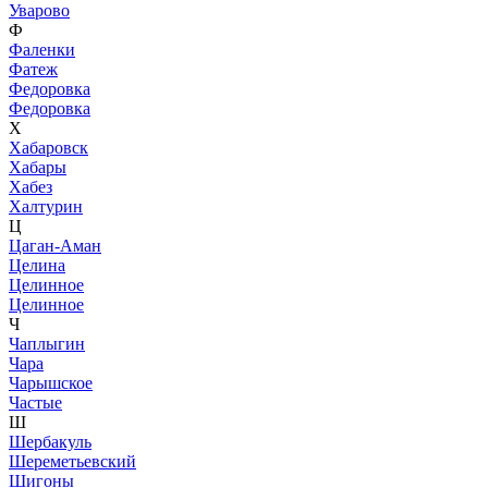
Уварово
Ф
Фаленки
Фатеж
Федоровка
Федоровка
Х
Хабаровск
Хабары
Хабез
Халтурин
Ц
Цаган-Аман
Целина
Целинное
Целинное
Ч
Чаплыгин
Чара
Чарышское
Частые
Ш
Шербакуль
Шереметьевский
Шигоны