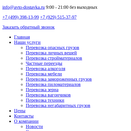
info@avto-dostavka.ru
9:00 - 21:00 без выходных
+7 (499) 398-13-99
+7 (929) 515-37-97
Заказать обратный звонок
Главная
Наши услуги
Перевозка опасных грузов
Перевозка личных вещей
Перевозка стройматериалов
Частные переезды
Перевозка алкоголя
Перевозка мебели
Перевозка замороженных грузов
Перевозка пиломатериалов
Перевозка зерна
Перевозка вагончиков
Перевозка техники
Перевозка негабаритных грузов
Цены
Контакты
О компании
Новости