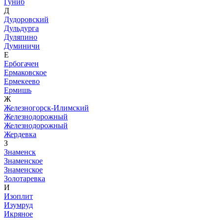
Гуниб
Д
Дудоровский
Дульдурга
Дуляпино
Думиничи
Е
Ербогачен
Ермаковское
Ермекеево
Ермишь
Ж
Железногорск-Илимский
Железнодорожный
Железнодорожный
Жердевка
З
Знаменск
Знаменское
Знаменское
Золотаревка
И
Изоплит
Изумруд
Икряное