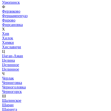
Урюпинск
Ф
Ферзиково
Фершампенуаз
Фирово
Фирсановка
Х
Хив
Хилок
Химки
Хиславичи
Ц
Цаган-Аман
Целина
Целинное
Целинное
Ч
Черлак
Черниговка
Черноголовка
Черногорск
Ш
Шалинское
Шаран
Шаранга