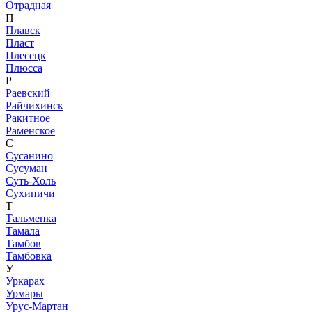
Отрадная
П
Плавск
Пласт
Плесецк
Плюсса
Р
Раевский
Райчихинск
Ракитное
Раменское
С
Сусанино
Сусуман
Суть-Холь
Сухиничи
Т
Тальменка
Тамала
Тамбов
Тамбовка
У
Уркарах
Урмары
Урус-Мартан