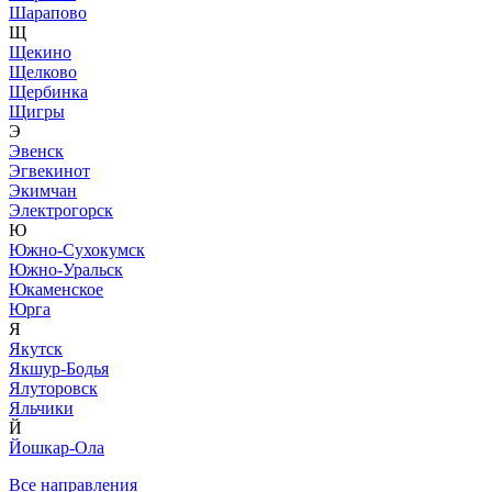
Шарапово
Щ
Щекино
Щелково
Щербинка
Щигры
Э
Эвенск
Эгвекинот
Экимчан
Электрогорск
Ю
Южно-Сухокумск
Южно-Уральск
Юкаменское
Юрга
Я
Якутск
Якшур-Бодья
Ялуторовск
Яльчики
Й
Йошкар-Ола
Все направления