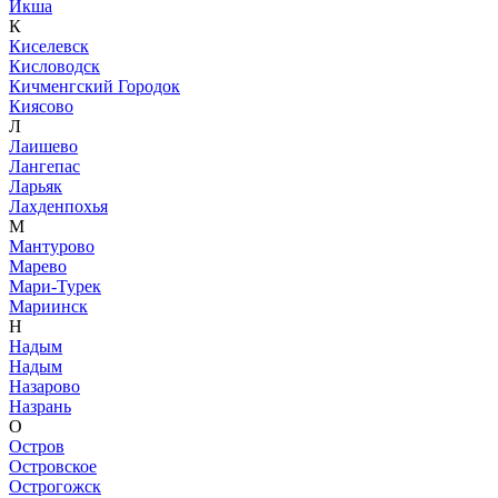
Икша
К
Киселевск
Кисловодск
Кичменгский Городок
Киясово
Л
Лаишево
Лангепас
Ларьяк
Лахденпохья
М
Мантурово
Марево
Мари-Турек
Мариинск
Н
Надым
Надым
Назарово
Назрань
О
Остров
Островское
Острогожск