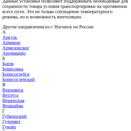
Данные установки позволяют поддерживать необходимые для
сохранности товара условия транспортировки на протяжении
всего пути. Это не только соблюдение температурного
режима, но и возможность вентиляции.
Другие направления из г. Ногинск по России
А
Аркуль
Армавир
Армизонское
Аромашево
Б
Борзя
Борисовка
Борисоглебск
Борисоглебский
В
Верхоянск
Ветлуга
Вешенская
Вешкайма
Г
Губкинский
Гудермез
Гуково