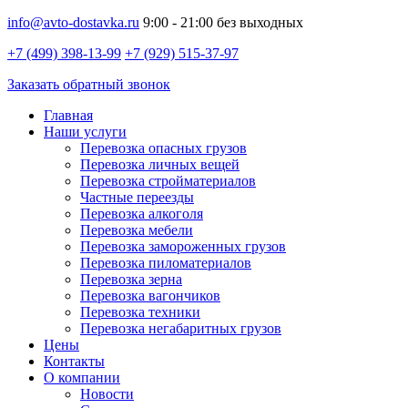
info@avto-dostavka.ru
9:00 - 21:00 без выходных
+7 (499) 398-13-99
+7 (929) 515-37-97
Заказать обратный звонок
Главная
Наши услуги
Перевозка опасных грузов
Перевозка личных вещей
Перевозка стройматериалов
Частные переезды
Перевозка алкоголя
Перевозка мебели
Перевозка замороженных грузов
Перевозка пиломатериалов
Перевозка зерна
Перевозка вагончиков
Перевозка техники
Перевозка негабаритных грузов
Цены
Контакты
О компании
Новости