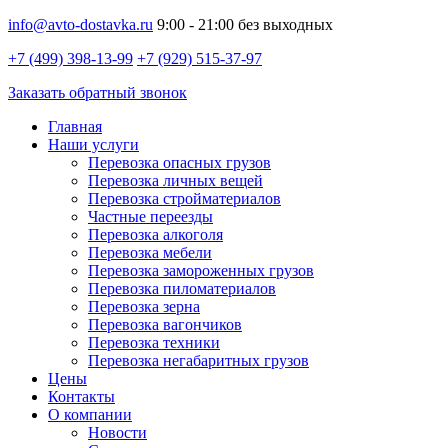
info@avto-dostavka.ru
9:00 - 21:00 без выходных
+7 (499) 398-13-99
+7 (929) 515-37-97
Заказать обратный звонок
Главная
Наши услуги
Перевозка опасных грузов
Перевозка личных вещей
Перевозка стройматериалов
Частные переезды
Перевозка алкоголя
Перевозка мебели
Перевозка замороженных грузов
Перевозка пиломатериалов
Перевозка зерна
Перевозка вагончиков
Перевозка техники
Перевозка негабаритных грузов
Цены
Контакты
О компании
Новости