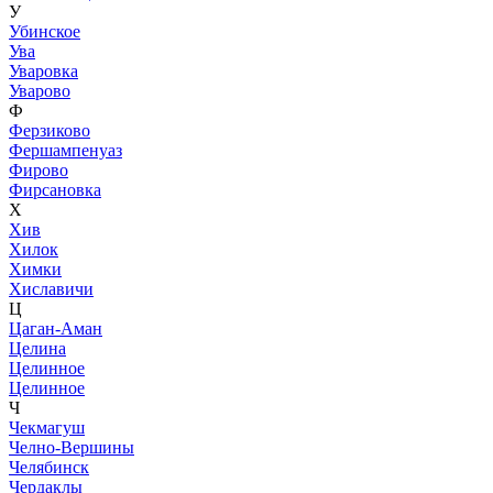
У
Убинское
Ува
Уваровка
Уварово
Ф
Ферзиково
Фершампенуаз
Фирово
Фирсановка
Х
Хив
Хилок
Химки
Хиславичи
Ц
Цаган-Аман
Целина
Целинное
Целинное
Ч
Чекмагуш
Челно-Вершины
Челябинск
Чердаклы