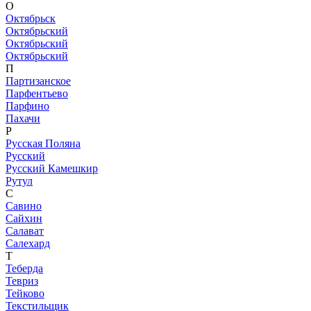
О
Октябрьск
Октябрьский
Октябрьский
Октябрьский
П
Партизанское
Парфентьево
Парфино
Пахачи
Р
Русская Поляна
Русский
Русский Камешкир
Рутул
С
Савино
Сайхин
Салават
Салехард
Т
Теберда
Тевриз
Тейково
Текстильщик