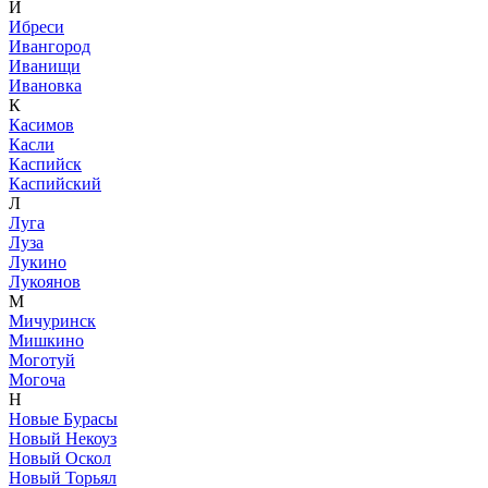
И
Ибреси
Ивангород
Иванищи
Ивановка
К
Касимов
Касли
Каспийск
Каспийский
Л
Луга
Луза
Лукино
Лукоянов
М
Мичуринск
Мишкино
Моготуй
Могоча
Н
Новые Бурасы
Новый Некоуз
Новый Оскол
Новый Торьял