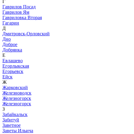
Г
Гаврилов Посад
Гаврилов Ям
Гавриловка Вторая
Гагарин
Д
Дмитровск-Орловский
Дно
Доброе
Добрянка
Е
Евлашево
Егорлыкская
Егорьевск
Ейск
Ж
Жарковский
Железноводск
Железногорск
Железногорск
З
Забайкальск
Забитуй
Заветное
Заветы Ильича