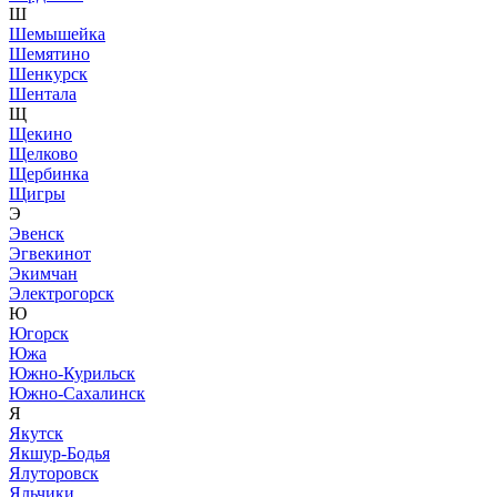
Ш
Шемышейка
Шемятино
Шенкурск
Шентала
Щ
Щекино
Щелково
Щербинка
Щигры
Э
Эвенск
Эгвекинот
Экимчан
Электрогорск
Ю
Югорск
Южа
Южно-Курильск
Южно-Сахалинск
Я
Якутск
Якшур-Бодья
Ялуторовск
Яльчики