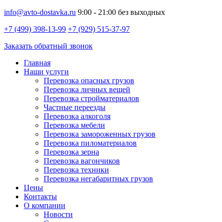
info@avto-dostavka.ru
9:00 - 21:00 без выходных
+7 (499) 398-13-99
+7 (929) 515-37-97
Заказать обратный звонок
Главная
Наши услуги
Перевозка опасных грузов
Перевозка личных вещей
Перевозка стройматериалов
Частные переезды
Перевозка алкоголя
Перевозка мебели
Перевозка замороженных грузов
Перевозка пиломатериалов
Перевозка зерна
Перевозка вагончиков
Перевозка техники
Перевозка негабаритных грузов
Цены
Контакты
О компании
Новости