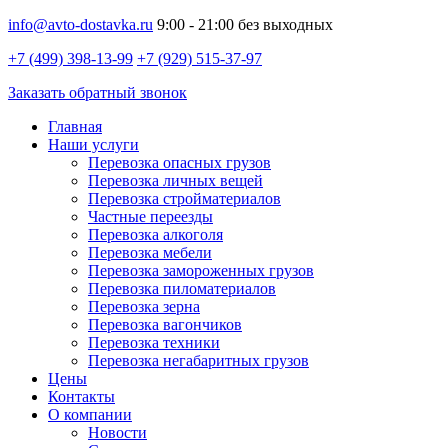
info@avto-dostavka.ru
9:00 - 21:00 без выходных
+7 (499) 398-13-99
+7 (929) 515-37-97
Заказать обратный звонок
Главная
Наши услуги
Перевозка опасных грузов
Перевозка личных вещей
Перевозка стройматериалов
Частные переезды
Перевозка алкоголя
Перевозка мебели
Перевозка замороженных грузов
Перевозка пиломатериалов
Перевозка зерна
Перевозка вагончиков
Перевозка техники
Перевозка негабаритных грузов
Цены
Контакты
О компании
Новости