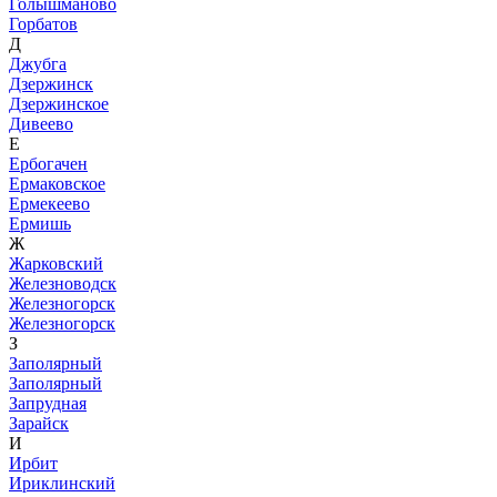
Голышманово
Горбатов
Д
Джубга
Дзержинск
Дзержинское
Дивеево
Е
Ербогачен
Ермаковское
Ермекеево
Ермишь
Ж
Жарковский
Железноводск
Железногорск
Железногорск
З
Заполярный
Заполярный
Запрудная
Зарайск
И
Ирбит
Ириклинский