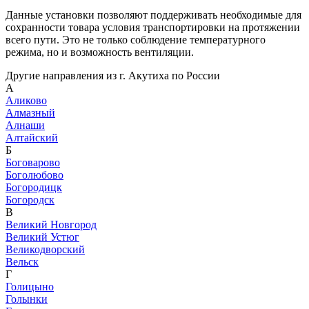
Данные установки позволяют поддерживать необходимые для
сохранности товара условия транспортировки на протяжении
всего пути. Это не только соблюдение температурного
режима, но и возможность вентиляции.
Другие направления из г. Акутиха по России
А
Аликово
Алмазный
Алнаши
Алтайский
Б
Боговарово
Боголюбово
Богородицк
Богородск
В
Великий Новгород
Великий Устюг
Великодворский
Вельск
Г
Голицыно
Голынки