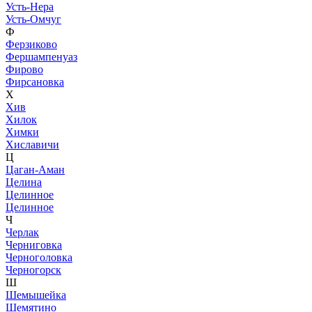
Усть-Нера
Усть-Омчуг
Ф
Ферзиково
Фершампенуаз
Фирово
Фирсановка
Х
Хив
Хилок
Химки
Хиславичи
Ц
Цаган-Аман
Целина
Целинное
Целинное
Ч
Черлак
Черниговка
Черноголовка
Черногорск
Ш
Шемышейка
Шемятино