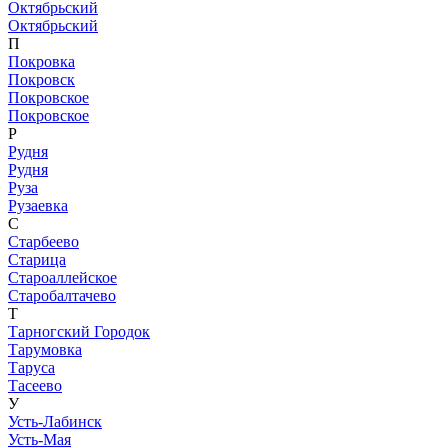
Октябрьский
Октябрьский
П
Покровка
Покровск
Покровское
Покровское
Р
Рудня
Рудня
Руза
Рузаевка
С
Старбеево
Старица
Староаллейское
Старобалтачево
Т
Тарногский Городок
Тарумовка
Таруса
Тасеево
У
Усть-Лабинск
Усть-Мая