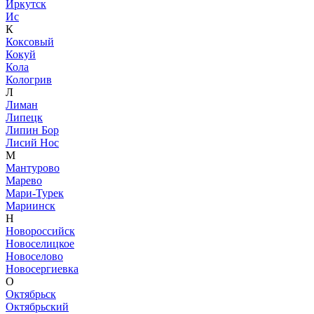
Иркутск
Ис
К
Коксовый
Кокуй
Кола
Кологрив
Л
Лиман
Липецк
Липин Бор
Лисий Нос
М
Мантурово
Марево
Мари-Турек
Мариинск
Н
Новороссийск
Новоселицкое
Новоселово
Новосергиевка
О
Октябрьск
Октябрьский