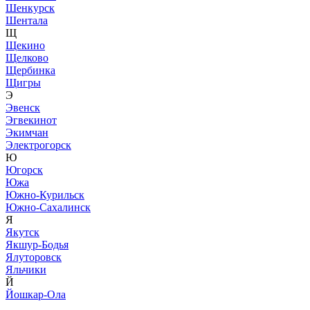
Шенкурск
Шентала
Щ
Щекино
Щелково
Щербинка
Щигры
Э
Эвенск
Эгвекинот
Экимчан
Электрогорск
Ю
Югорск
Южа
Южно-Курильск
Южно-Сахалинск
Я
Якутск
Якшур-Бодья
Ялуторовск
Яльчики
Й
Йошкар-Ола