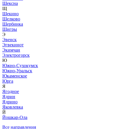
Шексна
Щ
Щекино
Щелково
Щербинка
Щигры
Э
Эвенск
Эгвекинот
Экимчан
Электрогорск
Ю
Южно-Сухокумск
Южно-Уральск
Юкаменское
Юрга
Я
Ягодное
Ядрин
Ядрино
Яковлевка
Й
Йошкар-Ола
Все направления