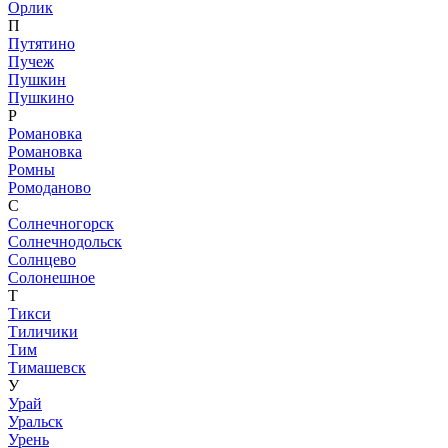
Орлик
П
Путятино
Пучеж
Пушкин
Пушкино
Р
Романовка
Романовка
Ромны
Ромоданово
С
Солнечногорск
Солнечнодольск
Солнцево
Солонешное
Т
Тикси
Тиличики
Тим
Тимашевск
У
Урай
Уральск
Урень