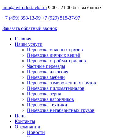
info@avto-dostavka.ru
9:00 - 21:00 без выходных
+7 (499) 398-13-99
+7 (929) 515-37-97
Заказать обратный звонок
Главная
Наши услуги
Перевозка опасных грузов
Перевозка личных вещей
Перевозка стройматериалов
Частные переезды
Перевозка алкоголя
Перевозка мебели
Перевозка замороженных грузов
Перевозка пиломатериалов
Перевозка зерна
Перевозка вагончиков
Перевозка техники
Перевозка негабаритных грузов
Цены
Контакты
О компании
Новости