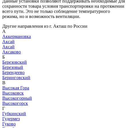
Данные установки позволяют поддерживать необходимые для
сохранности товара условия транспортировки на протяжении
всего пути. Это не только соблюдение температурного
режима, но и возможность вентиляции.
Другие направления из г. Акташ по России
А
Аккермановка
Аксай
Аксай
Аксаково
Б
Березовский
Березовый
Берендеево
Беринговский
В
Высокая Гора
Высоковск
Высокогорный
Высокогорск
Г
Губкинский
Гудермез
Гуково