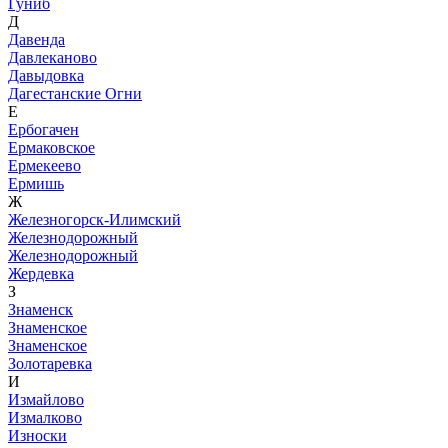
Гуниб
Д
Давенда
Давлеканово
Давыдовка
Дагестанские Огни
Е
Ербогачен
Ермаковское
Ермекеево
Ермишь
Ж
Железногорск-Илимский
Железнодорожный
Железнодорожный
Жердевка
З
Знаменск
Знаменское
Знаменское
Золотаревка
И
Измайлово
Измалково
Износки