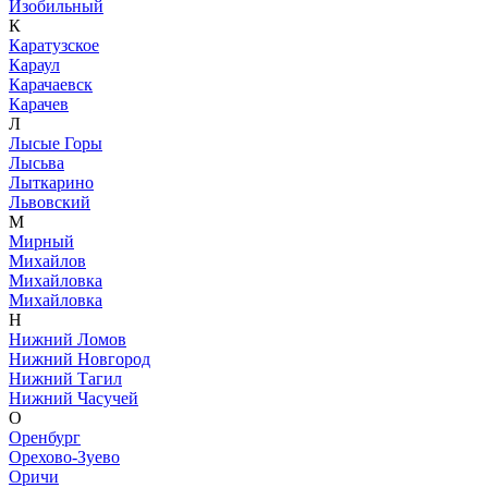
Изобильный
К
Каратузское
Караул
Карачаевск
Карачев
Л
Лысые Горы
Лысьва
Лыткарино
Львовский
М
Мирный
Михайлов
Михайловка
Михайловка
Н
Нижний Ломов
Нижний Новгород
Нижний Тагил
Нижний Часучей
О
Оренбург
Орехово-Зуево
Оричи