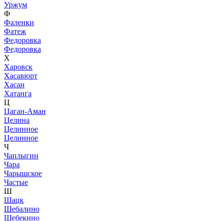
Уржум
Ф
Фаленки
Фатеж
Федоровка
Федоровка
Х
Харовск
Хасавюрт
Хасан
Хатанга
Ц
Цаган-Аман
Целина
Целинное
Целинное
Ч
Чаплыгин
Чара
Чарышское
Частые
Ш
Шацк
Шебалино
Шебекино